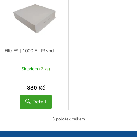
Filtr F9 | 1000 E | Přívod
Skladem
(2 ks)
880 Kč
Detail
3
položek celkem
O
v
l