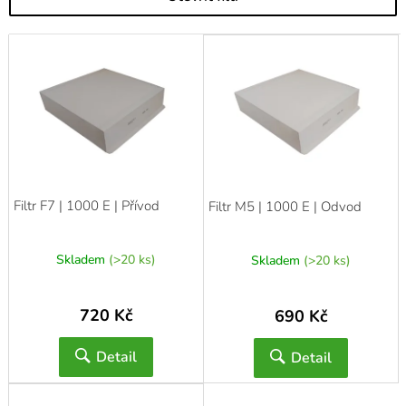
V
ý
p
i
s
p
r
o
d
Filtr F7 | 1000 E | Přívod
Filtr M5 | 1000 E | Odvod
u
k
t
Skladem
(>20 ks)
Skladem
(>20 ks)
ů
720 Kč
690 Kč
Detail
Detail