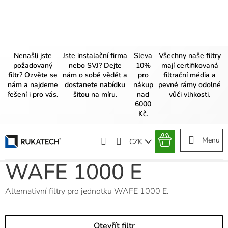
Přejít
na
obsah
Nenašli jste
Jste instalační firma
Sleva
Všechny naše filtry
požadovaný
nebo SVJ? Dejte
10%
mají certifikovaná
filtr? Ozvěte se
nám o sobě vědět a
pro
filtrační média a
nám a najdeme
dostanete nabídku
nákup
pevné rámy odolné
řešení i pro vás.
šitou na míru.
nad
vůči vlhkosti.
6000
Kč.
CZK
NÁKUPNÍ
KOŠÍK
WAFE 1000 E
Alternativní filtry pro jednotku WAFE 1000 E.
Otevřít filtr