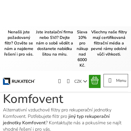
Přejít
na
obsah
Nenašli jste
Jste instalační firma
Sleva
Všechny naše filtry
požadovaný
nebo SVJ? Dejte
10%
mají certifikovaná
filtr? Ozvěte se
nám o sobě vědět a
pro
filtrační média a
nám a najdeme
dostanete nabídku
nákup
pevné rámy odolné
řešení i pro vás.
šitou na míru.
nad
vůči vlhkosti.
6000
Kč.
CZK
NÁKUPNÍ
KOŠÍK
Komfovent
Alternativní vzduchové filtry pro rekuperační jednotky
Komfovent. Potřebujete filtr pro
jiný typ rekuperační
jednotky Komfovent
? Kontaktujte nás a pokusíme se najít
vhodné řešení i pro vás.