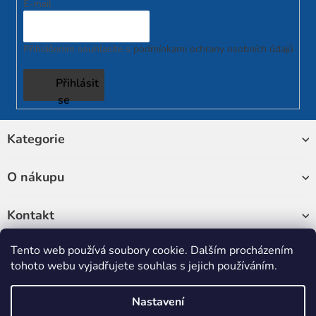
E-mail
ý
p
i
Přihlášením souhlasíte s
podmínkami ochrany osobních údajů
s
u
Přihlásit
se
Z
Kategorie
á
p
a
O nákupu
t
í
Kontakt
Tento web používá soubory cookie. Dalším procházením
Sledujte nás
tohoto webu vyjadřujete souhlas s jejich používáním.
Nastavení