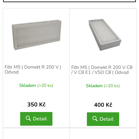
V
ý
p
i
s
p
r
o
d
Filtr M5 | Domekt R 200 V |
Filtr M5 | Domekt R 200 V C8
u
Odvod
/ V C8 E1 / VSO C8 | Odvod
k
t
Skladem
(>20 ks)
Skladem
(>20 ks)
ů
350 Kč
400 Kč
Detail
Detail