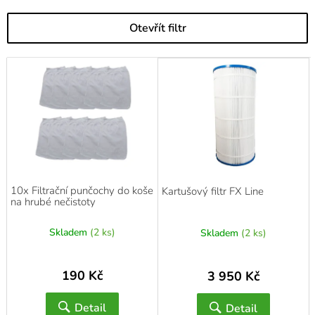
Otevřít filtr
V
ý
p
i
s
p
r
o
d
10x Filtrační punčochy do koše
Kartušový filtr FX Line
u
na hrubé nečistoty
k
t
Skladem
(2 ks)
Skladem
(2 ks)
ů
190 Kč
3 950 Kč
Detail
Detail