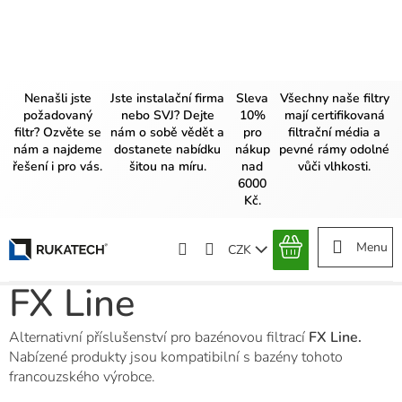
Přejít
na
obsah
Nenašli jste
Jste instalační firma
Sleva
Všechny naše filtry
požadovaný
nebo SVJ? Dejte
10%
mají certifikovaná
filtr? Ozvěte se
nám o sobě vědět a
pro
filtrační média a
nám a najdeme
dostanete nabídku
nákup
pevné rámy odolné
řešení i pro vás.
šitou na míru.
nad
vůči vlhkosti.
6000
Kč.
CZK
NÁKUPNÍ
KOŠÍK
FX Line
Alternativní příslušenství pro bazénovou filtrací
FX Line.
Nabízené produkty jsou kompatibilní s bazény tohoto
francouzského výrobce.