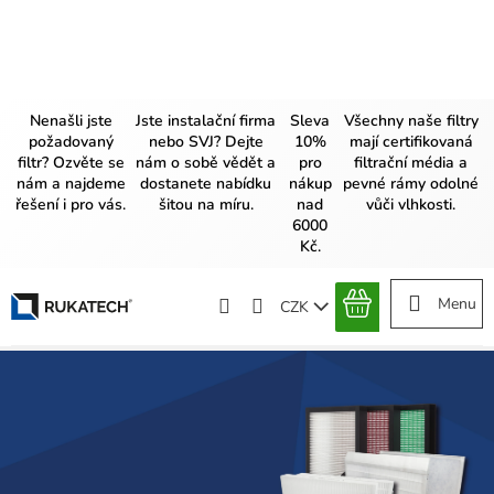
Přejít
na
obsah
Nenašli jste
Jste instalační firma
Sleva
Všechny naše filtry
požadovaný
nebo SVJ? Dejte
10%
mají certifikovaná
filtr? Ozvěte se
nám o sobě vědět a
pro
filtrační média a
nám a najdeme
dostanete nabídku
nákup
pevné rámy odolné
řešení i pro vás.
šitou na míru.
nad
vůči vlhkosti.
6000
Kč.
CZK
NÁKUPNÍ
KOŠÍK
R
U
K