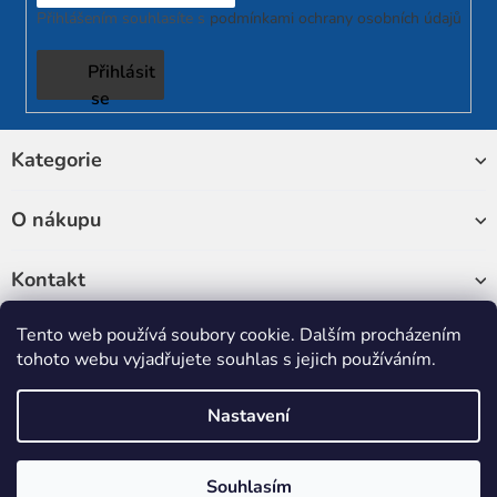
Přihlášením souhlasíte s
podmínkami ochrany osobních údajů
Přihlásit
se
Z
Kategorie
á
p
a
O nákupu
t
í
Kontakt
Tento web používá soubory cookie. Dalším procházením
Sledujte nás
tohoto webu vyjadřujete souhlas s jejich používáním.
Nastavení
Copyright 2026
RUKATECH
. Všechna práva vyhrazena.
Upravit
nastavení cookies
Souhlasím