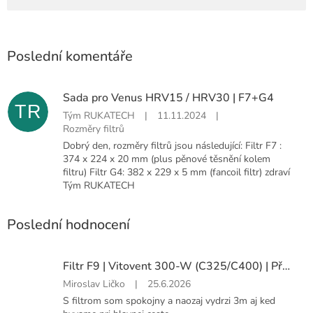
Poslední komentáře
Sada pro Venus HRV15 / HRV30 | F7+G4
TR
Tým RUKATECH
|
11.11.2024
|
Rozměry filtrů
Dobrý den, rozměry filtrů jsou následující: Filtr F7 :
374 x 224 x 20 mm (plus pěnové těsnění kolem
filtru) Filtr G4: 382 x 229 x 5 mm (fancoil filtr) zdraví
Tým RUKATECH
Poslední hodnocení
Filtr F9 | Vitovent 300-W (C325/C400) | Přívod
Hodnocení
Miroslav Ličko
|
25.6.2026
produktu
S filtrom som spokojny a naozaj vydrzi 3m aj ked
je