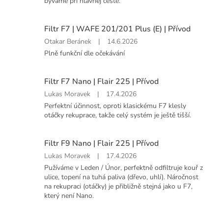
byvame pri hlavnej ceste.
5
z
5
Filtr F7 | WAFE 201/201 Plus (E) | Přívod
hvězdiček.
Hodnocení
Otakar Beránek
|
14.6.2026
produktu
Plně funkční dle očekávání
je
5
z
Filtr F7 Nano | Flair 225 | Přívod
5
Hodnocení
Lukas Moravek
|
17.4.2026
hvězdiček.
produktu
Perfektní účinnost, oproti klasickému F7 klesly
je
otáčky rekuprace, takže celý systém je ještě tišší.
5
z
5
Filtr F9 Nano | Flair 225 | Přívod
hvězdiček.
Hodnocení
Lukas Moravek
|
17.4.2026
produktu
Pužíváme v Leden / Únor, perfektně odfiltruje kouř z
je
ulice, topení na tuhá paliva (dřevo, uhlí). Náročnost
5
na rekupraci (otáčky) je přibližně stejná jako u F7,
z
který není Nano.
5
hvězdiček.