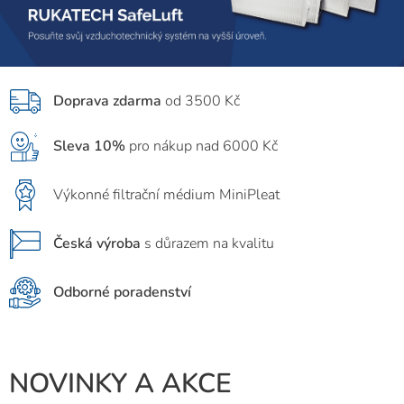
A
T
E
Doprava zdarma
od 3500 Kč
C
Sleva 10%
pro nákup nad 6000 Kč
H
Výkonné filtrační
médium MiniPleat
,
Česká výroba
s důrazem na kvalitu
s
Odborné poradenství
.
r
NOVINKY A AKCE
.