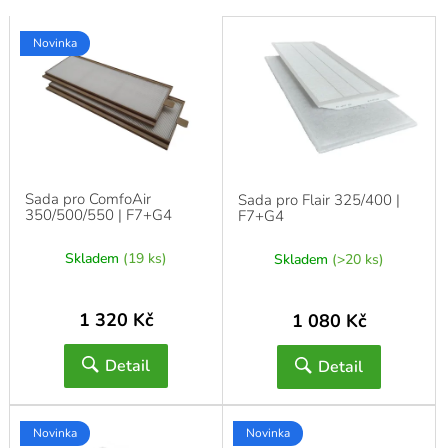
o
Novinka
.
Sada pro ComfoAir
Sada pro Flair 325/400 |
350/500/550 | F7+G4
F7+G4
Skladem
(19 ks)
Skladem
(>20 ks)
1 320 Kč
1 080 Kč
Detail
Detail
Novinka
Novinka