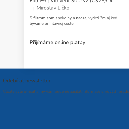
Filtr F9 | Vitovent 300-W (C325/C400) | Přívod
Miroslav Ličko
|
Hodnocení produktu je 5 z 5 hvězdiček.
S filtrom som spokojny a naozaj vydrzi 3m aj ked
byvame pri hlavnej ceste.
Přijímáme online platby
Odebírat newsletter
Vložte svůj e-mail a my vám budeme zasílat informace o nových prod