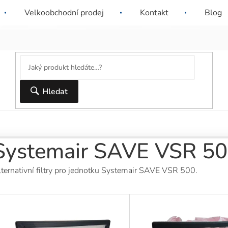
ační firma nebo SVJ? Dejte nám o sobě vědět a
Sleva 10% pro ná
Velkoobchodní prodej
Kontakt
Blog
dostanete nabídku šitou na míru.
nad 6000 Kč.
Hledat
Systemair SAVE VSR 5
ternativní filtry pro jednotku Systemair SAVE VSR 500.