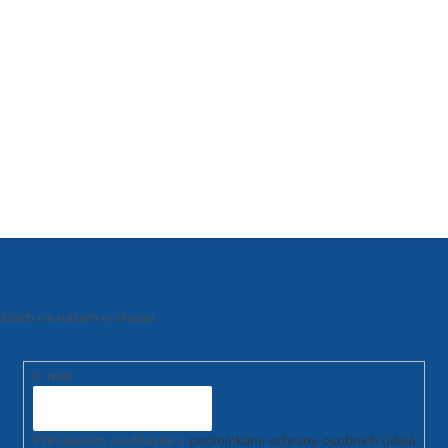
uktech na našem e-shopu.
E-mail
Přihlášením souhlasíte s
podmínkami ochrany osobních údajů