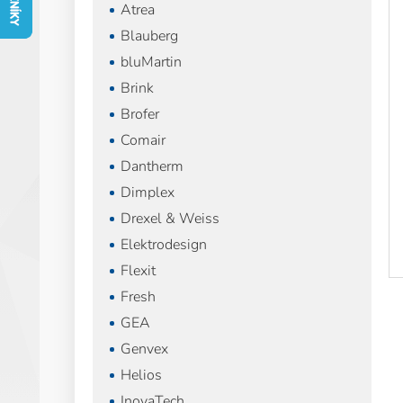
í
i
Atrea
p
s
Blauberg
a
p
bluMartin
n
r
e
o
Brink
l
d
Brofer
u
Comair
k
t
Dantherm
ů
Dimplex
Drexel & Weiss
Elektrodesign
Flexit
Fresh
GEA
Genvex
Helios
InovaTech