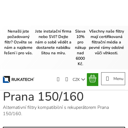
Přejít
na
obsah
Nenašli jste
Jste instalační firma
Sleva
Všechny naše filtry
požadovaný
nebo SVJ? Dejte
10%
mají certifikovaná
filtr? Ozvěte se
nám o sobě vědět a
pro
filtrační média a
nám a najdeme
dostanete nabídku
nákup
pevné rámy odolné
řešení i pro vás.
šitou na míru.
nad
vůči vlhkosti.
6000
Kč.
CZK
NÁKUPNÍ
KOŠÍK
Prana 150/160
Alternativní filtry kompatibilní s rekuperátorem Prana
150/160.