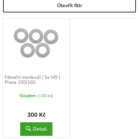
Otevřít filtr
V
ý
p
i
s
p
r
o
d
Filtrační mezikruží | 5x M5 |
u
Prana 150/160
k
t
Skladem
(>20 ks)
ů
300 Kč
Detail