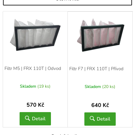
V
ý
p
i
s
p
r
o
d
Filtr M5 | FRX 110T | Odvod
Filtr F7 | FRX 110T | Přívod
u
k
t
Skladem
(19 ks)
Skladem
(20 ks)
ů
570 Kč
640 Kč
Detail
Detail