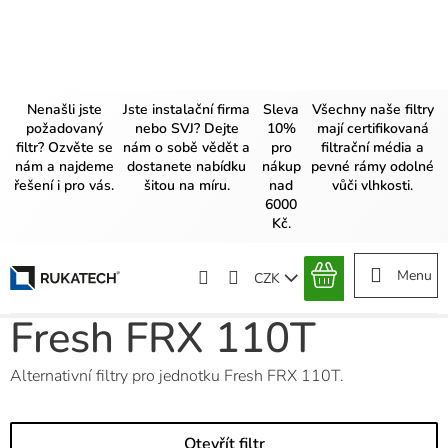
Přejít
na
obsah
Nenašli jste
Jste instalační firma
Sleva
Všechny naše filtry
požadovaný
nebo SVJ? Dejte
10%
mají certifikovaná
filtr? Ozvěte se
nám o sobě vědět a
pro
filtrační média a
nám a najdeme
dostanete nabídku
nákup
pevné rámy odolné
řešení i pro vás.
šitou na míru.
nad
vůči vlhkosti.
6000
Kč.
CZK
NÁKUPNÍ
KOŠÍK
Fresh FRX 110T
Alternativní filtry pro jednotku Fresh FRX 110T.
Otevřít filtr