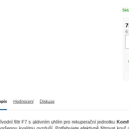
Sk
7
6
opis
Hodnocení
Diskuze
ívodní filtr F7 s aktivním uhlím pro rekuperační jednotku
Komf
oršenou kvalitou ovzduší.
Potřebujete efektivně filtrovat kou