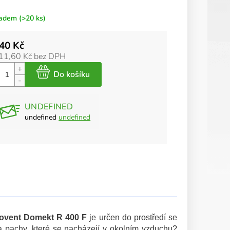
ladem
(>20 ks)
40 Kč
11,60 Kč bez DPH
UNDEFINED
undefined
undefined
ovent Domekt R 400 F
je určen do prostředí se
ř a pachy, které se nacházejí v okolním vzduchu?