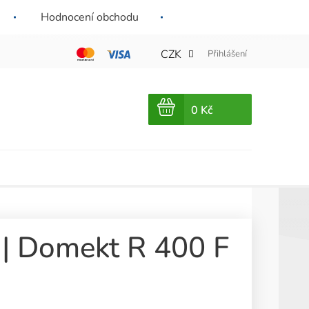
kup
Všechny naše filtry mají certifikovaná filtrační média a pevné
Hodnocení obchodu
rámy odolné vůči vlhkosti.
CZK
Přihlášení
NÁKUPNÍ
KOŠÍK
m | Domekt R 400 F