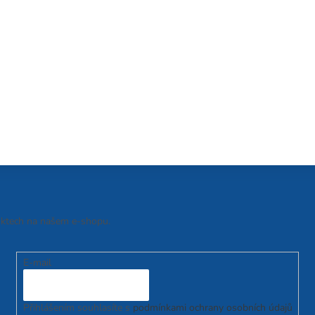
uktech na našem e-shopu.
E-mail
Přihlášením souhlasíte s
podmínkami ochrany osobních údajů