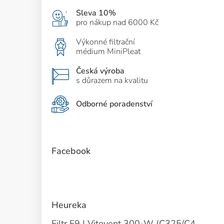
Sleva 10%
pro nákup nad 6000 Kč
Výkonné filtrační
médium MiniPleat
Česká výroba
s důrazem na kvalitu
Odborné poradenství
Facebook
Heureka
Filtr F9 | Vitovent 300-W (C325/C400) | Přívod