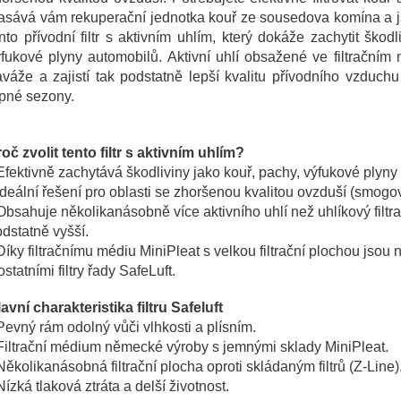
sává vám rekuperační jednotka kouř ze sousedova komína a jst
nto přívodní filtr s aktivním uhlím, který dokáže zachytit ško
fukové plyny automobilů. Aktivní uhlí obsažené ve filtračním
aváže a zajistí tak podstatně lepší kvalitu přívodního vzd
opné sezony.
oč zvolit tento filtr s aktivním uhlím?
Efektivně zachytává škodliviny jako kouř, pachy, výfukové plyny
Ideální řešení pro oblasti se zhoršenou kvalitou ovzduší (smogo
Obsahuje několikanásobně více aktivního uhlí než uhlíkový filtrač
dstatně vyšší.
Díky filtračnímu médiu MiniPleat s velkou filtrační plochou jso
ostatními filtry řady SafeLuft.
avní charakteristika filtru Safeluft
Pevný rám odolný vůči vlhkosti a plísním.
Filtrační médium německé výroby s jemnými sklady MiniPleat.
Několikanásobná filtrační plocha oproti skládaným filtrů (Z-Line)
Nízká tlaková ztráta a delší životnost.