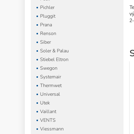
Pichler
Te
v
Pluggit
2
Prana
Renson
Siber
S
Soler & Palau
Stiebel Eltron
Swegon
Systemair
Thermwet
Universal
Utek
Vaillant
VENTS
Viessmann