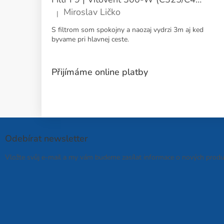
Miroslav Ličko
|
Hodnocení produktu je 5 z 5 hvězdiček.
S filtrom som spokojny a naozaj vydrzi 3m aj ked
byvame pri hlavnej ceste.
Přijímáme online platby
Odebírat newsletter
Vložte svůj e-mail a my vám budeme zasílat informace o nových prod