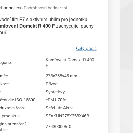
měrné
ohodnoceno
Podrobnosti hodnocení
nocení
duktu
vodní filtr F7 s aktivním uhlím pro jednotku
mfovent Domekt R 400 F
zachycující pachy
ouř.
zdiček.
Komfovent Domekt R 400
egorie
:
F
změr
:
278x258x46 mm
ikace
:
Přívod
m
:
Syntetický
čení dle ISO 16890
:
ePM1 70%
duktová řada
:
SafeLuft Aktiv
 produktu
:
SFAKUN278X258X46B
ginální značení
774300005-0
obce
: