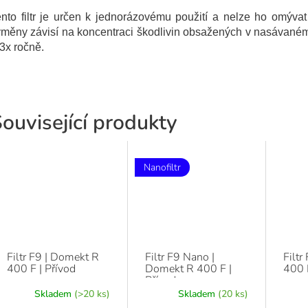
nto filtr je určen k jednorázovému použití a nelze ho omývat
ýměny závisí na koncentraci škodlivin obsažených v nasávaném
-3x ročně.
ouvisející produkty
Nanofiltr
Filtr F9 | Domekt R
Filtr F9 Nano |
Filtr
400 F | Přívod
Domekt R 400 F |
400 F
Přívod
Skladem
(>20 ks)
Skladem
(20 ks)