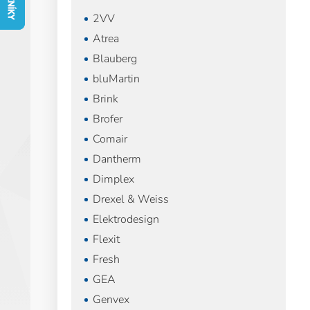
n
2VV
n
í
Atrea
p
Blauberg
a
bluMartin
n
e
Brink
l
Brofer
Comair
Dantherm
Dimplex
Drexel & Weiss
Elektrodesign
Flexit
Fresh
GEA
Genvex