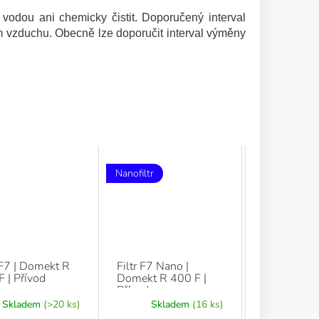
 vodou ani chemicky čistit. Doporučený interval
 vzduchu. Obecně lze doporučit interval výměny
Nanofiltr
 F7 | Domekt R
Filtr F7 Nano |
 | Přívod
Domekt R 400 F |
Přívod
Skladem
(>20 ks)
Skladem
(16 ks)