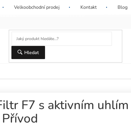
ační firma nebo SVJ? Dejte nám o sobě vědět a
Sleva 10% pro ná
Velkoobchodní prodej
Kontakt
Blog
dostanete nabídku šitou na míru.
nad 6000 Kč.
Hledat
Filtr F7 s aktivním uhlí
| Přívod