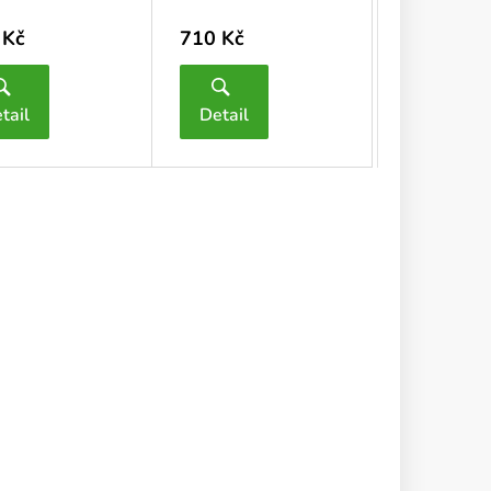
 Kč
710 Kč
tail
Detail