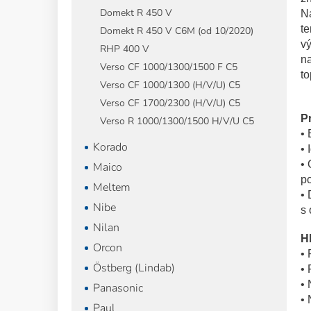
Domekt R 450 V
Na
te
Domekt R 450 V C6M (od 10/2020)
vý
RHP 400 V
n
Verso CF 1000/1300/1500 F C5
t
Verso CF 1000/1300 (H/V/U) C5
Verso CF 1700/2300 (H/V/U) C5
Pr
Verso R 1000/1300/1500 H/V/U C5
• 
Korado
• 
• 
Maico
po
Meltem
• 
Nibe
s 
Nilan
Hl
Orcon
• 
Östberg (Lindab)
• 
• 
Panasonic
• 
Paul