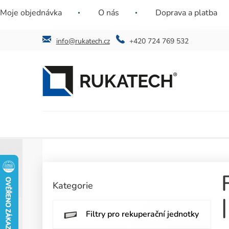
Přejít
Nenašli jste požadovaný filtr? Ozvěte se nám a
Jste instal
Moje objednávka
O nás
Doprava a platba
na
najdeme řešení i pro vás.
obsah
info@rukatech.cz
+420 724 769 532
P
o
Přeskočit
Kategorie
kategorie
s
t
r
Filtry pro rekuperační jednotky
a