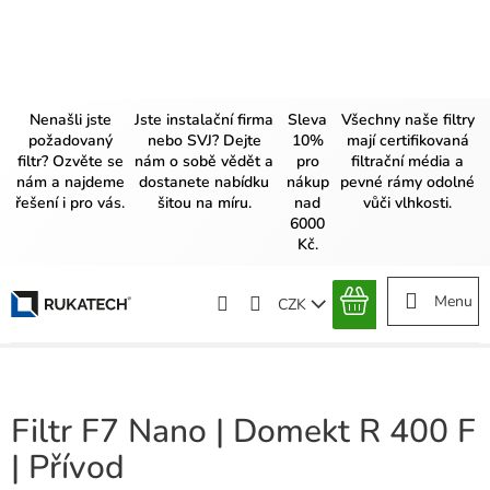
Přejít
na
obsah
Nenašli jste
Jste instalační firma
Sleva
Všechny naše filtry
požadovaný
nebo SVJ? Dejte
10%
mají certifikovaná
filtr? Ozvěte se
nám o sobě vědět a
pro
filtrační média a
nám a najdeme
dostanete nabídku
nákup
pevné rámy odolné
řešení i pro vás.
šitou na míru.
nad
vůči vlhkosti.
6000
Kč.
CZK
NÁKUPNÍ
KOŠÍK
Filtr F7 Nano | Domekt R 400 F
| Přívod