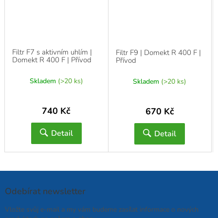
Filtr F7 s aktivním uhlím |
Filtr F9 | Domekt R 400 F |
Domekt R 400 F | Přívod
Přívod
Skladem
(>20 ks)
Skladem
(>20 ks)
740 Kč
670 Kč
Detail
Detail
Odebírat newsletter
Vložte svůj e-mail a my vám budeme zasílat informace o nových