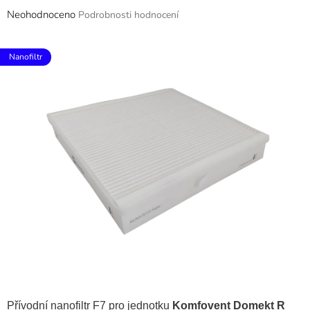
Průměrné
Neohodnoceno
Podrobnosti hodnocení
hodnocení
produktu
je
Nanofiltr
0,0
z
5
hvězdiček.
Přívodní nanofiltr F7 pro jednotku
Komfovent Domekt R