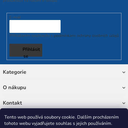
produktech na našem e-shopu.
E-mail
Přihlášením souhlasíte s
podmínkami ochrany osobních údajů
Přihlásit
se
Z
Kategorie
á
p
a
O nákupu
t
í
Kontakt
Tento web používá soubory cookie. Dalším procházením
Sledujte nás
tohoto webu vyjadřujete souhlas s jejich používáním.