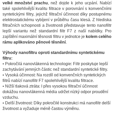
velké množství prachu
, než dojde k jeho ucpání. Nabízí
také spolehlivější kvalitu filtrace v porovnání s konvenčními
syntetickými filtry, jejichž filtrační účinnost díky postupnému
elektrostatickému vybíjení v průběhu času klesá. Z hlediska
filtračních schopnosti a životnosti představuje tento nanofiltr
lepší variantu než standardní filtr F7 z naší nabídky. Pro
zajištění maximální těsnosti filtru v jednotce je
kolem celého
rámu aplikováno pěnové těsnění
.
Výhody nanofiltru oproti standardnímu syntetickému
filtru:
• Pokročilá nanovlákenná technologie: Filtr poskytuje lepší
zachytávání jemných částic než standardní syntetické filtry.
• Vysoká účinnost: Na rozdíl od konvenčních syntetických
filtrů nabízí nanofiltr F7
spolehlivější kvalitu filtrace.
• Nižší tlaková ztráta: I přes vysokou filtrační účinnost
dokážou nanovlákenná média udržet nízký odpor proudění
vzduchu.
• Delší životnost: Díky pokročilé konstrukci má nanofiltr delší
životnost a vyžaduje méně častou výměnu.