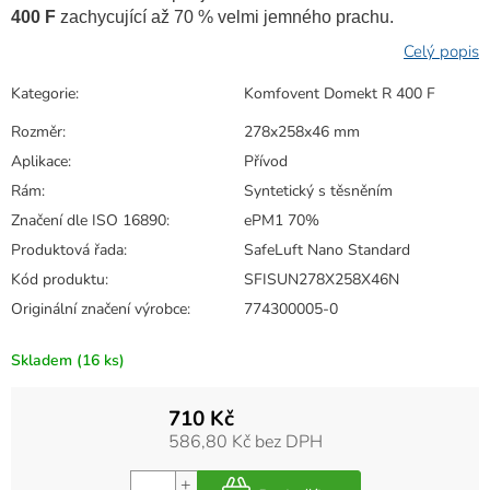
400 F
zachycující až 70 % velmi jemného prachu.
Kategorie
:
Komfovent Domekt R 400 F
Rozměr
:
278x258x46 mm
Aplikace
:
Přívod
Rám
:
Syntetický s těsněním
Značení dle ISO 16890
:
ePM1 70%
Produktová řada
:
SafeLuft Nano Standard
Kód produktu
:
SFISUN278X258X46N
Originální značení výrobce
:
774300005-0
Skladem
(16 ks)
710 Kč
586,80 Kč bez DPH