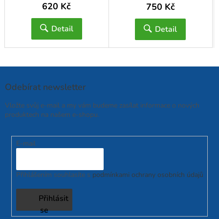
620 Kč
750 Kč
Detail
Detail
Odebírat newsletter
Vložte svůj e-mail a my vám budeme zasílat informace o nových
produktech na našem e-shopu.
E-mail
Přihlášením souhlasíte s
podmínkami ochrany osobních údajů
Přihlásit
se