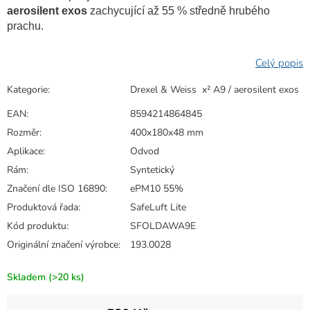
aerosilent exos
zachycující až 55 % středně hrubého
prachu.
Kategorie
:
Drexel & Weiss x² A9 / aerosilent exos
EAN
:
8594214864845
Rozměr
:
400x180x48 mm
Aplikace
:
Odvod
Rám
:
Syntetický
Značení dle ISO 16890
:
ePM10 55%
Produktová řada
:
SafeLuft Lite
Kód produktu
:
SFOLDAWA9E
Originální značení výrobce
:
193.0028
Skladem
(>20 ks)