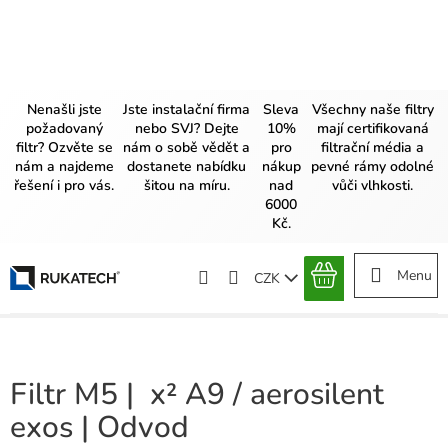
Přejít
na
obsah
Nenašli jste
Jste instalační firma
Sleva
Všechny naše filtry
požadovaný
nebo SVJ? Dejte
10%
mají certifikovaná
filtr? Ozvěte se
nám o sobě vědět a
pro
filtrační média a
nám a najdeme
dostanete nabídku
nákup
pevné rámy odolné
řešení i pro vás.
šitou na míru.
nad
vůči vlhkosti.
6000
Kč.
CZK
NÁKUPNÍ
KOŠÍK
Filtr M5 | x² A9 / aerosilent
exos | Odvod