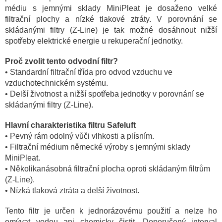
médiu s jemnými sklady MiniPleat je dosaženo velké
filtrační plochy a nízké tlakové ztráty. V porovnání se
skládanými filtry (Z-Line) je tak možné dosáhnout nižší
spotřeby elektrické energie u rekuperační jednotky.
Proč zvolit tento odvodní filtr?
• Standardní filtrační třída pro odvod vzduchu ve
vzduchotechnickém systému.
•
Delší životnost a nižší spotřeba jednotky v porovnání se
skládanými filtry (Z-Line).
Hlavní charakteristika filtru Safeluft
• Pevný rám odolný vůči vlhkosti a plísním.
• Filtrační médium německé výroby s jemnými sklady
MiniPleat.
• Několikanásobná filtrační plocha oproti skládaným filtrům
(Z-Line).
• Nízká tlaková ztráta a delší životnost.
Tento filtr je určen k jednorázovému použití a nelze ho
omývat vodou ani chemicky čistit. Doporučený interval