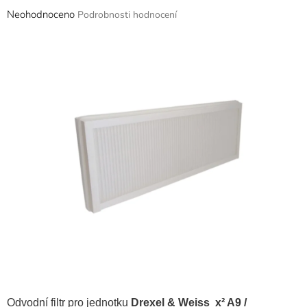
Průměrné
Neohodnoceno
Podrobnosti hodnocení
hodnocení
produktu
je
0,0
z
5
hvězdiček.
Odvodní filtr pro jednotku
Drexel & Weiss x² A9 /