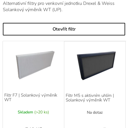
Alternativní filtry pro venkovní jednotku Drexel & Weiss
Solankový výměník WT (UP).
Otevřít filtr
V
ý
p
i
s
p
r
o
d
Filtr F7 | Solankový výměník
Filtr M5 s aktivním uhlím |
u
WT
Solankový výměník WT
k
t
Skladem
(>20 ks)
Na dotaz
ů