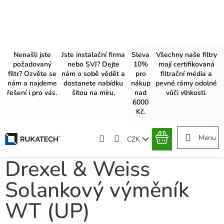
Přejít
na
obsah
Nenašli jste
Jste instalační firma
Sleva
Všechny naše filtry
požadovaný
nebo SVJ? Dejte
10%
mají certifikovaná
filtr? Ozvěte se
nám o sobě vědět a
pro
filtrační média a
nám a najdeme
dostanete nabídku
nákup
pevné rámy odolné
řešení i pro vás.
šitou na míru.
nad
vůči vlhkosti.
6000
Kč.
CZK
NÁKUPNÍ
KOŠÍK
Drexel & Weiss
Solankový výměník
WT (UP)