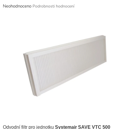
Průměrné
Neohodnoceno
Podrobnosti hodnocení
hodnocení
produktu
je
0,0
z
5
hvězdiček.
Odvodní filtr pro jednotku
Systemair SAVE VTC 500