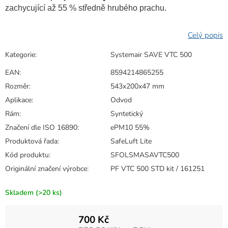
zachycující až 55 % středně hrubého prachu.
Kategorie
:
Systemair SAVE VTC 500
EAN
:
8594214865255
Rozměr
:
543x200x47 mm
Aplikace
:
Odvod
Rám
:
Syntetický
Značení dle ISO 16890
:
ePM10 55%
Produktová řada
:
SafeLuft Lite
Kód produktu
:
SFOLSMASAVTC500
Originální značení výrobce
:
PF VTC 500 STD kit / 161251
Skladem
(>20 ks)
700 Kč