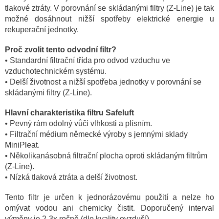
tlakové ztráty. V porovnání se skládanými filtry (Z-Line) je tak
možné dosáhnout nižší spotřeby elektrické energie u
rekuperační jednotky.
Proč zvolit tento odvodní filtr?
• Standardní filtrační třída pro odvod vzduchu ve
vzduchotechnickém systému.
•
Delší životnost a nižší spotřeba jednotky v porovnání se
skládanými filtry (Z-Line).
Hlavní charakteristika filtru Safeluft
• Pevný rám odolný vůči vlhkosti a plísním.
• Filtrační médium německé výroby s jemnými sklady
MiniPleat.
• Několikanásobná filtrační plocha oproti skládaným filtrům
(Z-Line).
• Nízká tlaková ztráta a delší životnost.
Tento filtr je určen k jednorázovému použití a nelze ho
omývat vodou ani chemicky čistit. Doporučený interval
výměny je 2-3x ročně (dle kvality ovzduší).