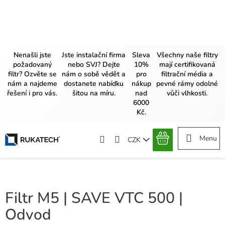
Přejít
na
obsah
Nenašli jste
Jste instalační firma
Sleva
Všechny naše filtry
požadovaný
nebo SVJ? Dejte
10%
mají certifikovaná
filtr? Ozvěte se
nám o sobě vědět a
pro
filtrační média a
nám a najdeme
dostanete nabídku
nákup
pevné rámy odolné
řešení i pro vás.
šitou na míru.
nad
vůči vlhkosti.
6000
Kč.
CZK
NÁKUPNÍ
KOŠÍK
Filtr M5 | SAVE VTC 500 |
Odvod