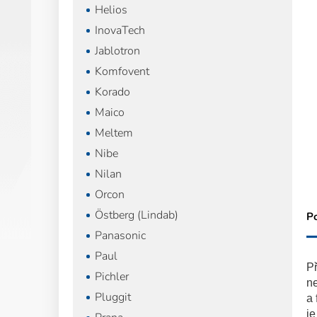
Helios
InovaTech
Jablotron
Komfovent
Korado
Maico
Meltem
Nibe
Nilan
Orcon
Östberg (Lindab)
P
Panasonic
Paul
Př
Pichler
ne
Pluggit
a 
j