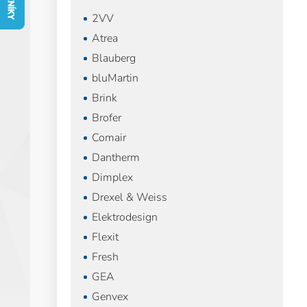
n
2VV
n
í
Atrea
p
Blauberg
a
bluMartin
n
e
Brink
l
Brofer
Comair
Dantherm
Dimplex
Drexel & Weiss
Elektrodesign
Flexit
Fresh
GEA
Genvex