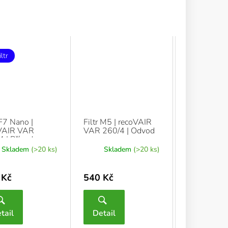
ltr
 F7 Nano |
Filtr M5 | recoVAIR
VAIR VAR
VAR 260/4 | Odvod
 | Přívod
Skladem
(>20 ks)
Skladem
(>20 ks)
 Kč
540 Kč
tail
Detail