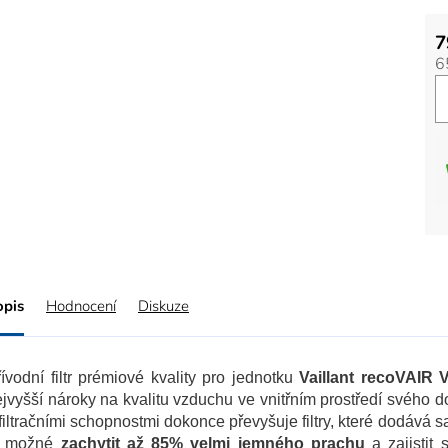
7
6
opis
Hodnocení
Diskuze
ívodní filtr prémiové kvality pro jednotku
Vaillant recoVAIR 
jvyšší nároky na kvalitu vzduchu ve vnitřním prostředí svého
filtračními schopnostmi dokonce převyšuje filtry, které dodává sa
e možné
zachytit až 85% velmi jemného prachu
a zajistit 