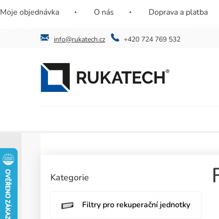
Přejít
Nenašli jste požadovaný filtr? Ozvěte se nám a
Jste instal
Moje objednávka
O nás
Doprava a platba
na
najdeme řešení i pro vás.
obsah
info@rukatech.cz
+420 724 769 532
P
o
Přeskočit
Kategorie
kategorie
s
t
r
Filtry pro rekuperační jednotky
a