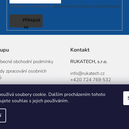
Přihlášením souhlasíte s
podmínkami ochrany osobních údajů
Přihlásit
se
kupu
Kontakt
becné obchodní podmínky
RUKATECH, s.r.o.
dy zpracování osobních
info
@
rukatech.cz
ů
+420 724 769 532
amace a vrácení zboží
oužívá soubory cookie. Dalším procházením tohoto
ava a platba
jete souhlas s jejich používáním.
í
Upravit nastavení cookies