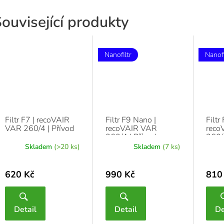
ouvisející produkty
Nanofiltr
Nanofi
Filtr F7 | recoVAIR
Filtr F9 Nano |
Filtr
VAR 260/4 | Přívod
recoVAIR VAR
reco
260/4 | Přívod
260/4
Skladem
(>20 ks)
Skladem
(7 ks)
620 Kč
990 Kč
810
Detail
Detail
De