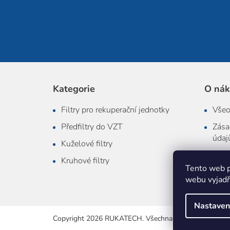
Z
á
p
Kategorie
O ná
a
Filtry pro rekuperační jednotky
Všeo
t
í
Předfiltry do VZT
Zása
údaj
Kuželové filtry
Rekl
Kruhové filtry
Tento web p
Dopr
webu vyjadřu
Nastaven
Copyright 2026
RUKATECH
. Všechna práva vyhrazena.