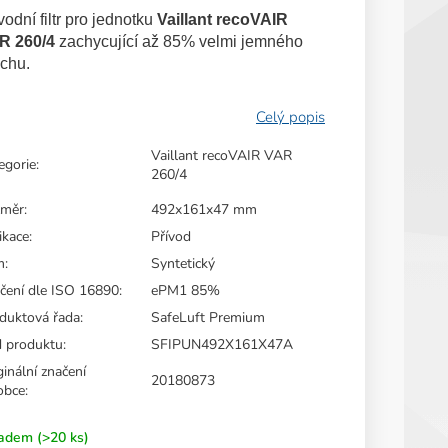
duktu
vodní filtr pro jednotku
Vaillant recoVAIR
R 260/4
zachycující až 85% velmi jemného
chu.
zdiček.
Vaillant recoVAIR VAR
egorie
:
260/4
změr
:
492x161x47 mm
ikace
:
Přívod
m
:
Syntetický
čení dle ISO 16890
:
ePM1 85%
duktová řada
:
SafeLuft Premium
 produktu
:
SFIPUN492X161X47A
ginální značení
20180873
obce
:
ladem
(>20 ks)