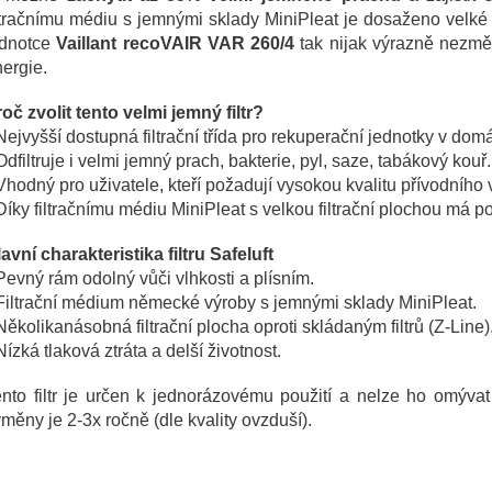
ltračnímu médiu s jemnými sklady MiniPleat je dosaženo velké filt
ednotce
Vaillant recoVAIR VAR 260/4
tak nijak výrazně nezmě
nergie.
oč zvolit tento velmi jemný filtr?
Nejvyšší dostupná filtrační třída pro rekuperační jednotky v dom
Odfiltruje i velmi jemný prach, bakterie, pyl, saze, tabákový kouř.
Vhodný pro uživatele, kteří požadují vysokou kvalitu přívodního vz
Díky filtračnímu médiu MiniPleat s velkou filtrační plochou má p
avní charakteristika filtru Safeluft
Pevný rám odolný vůči vlhkosti a plísním.
Filtrační médium německé výroby s jemnými sklady MiniPleat.
Několikanásobná filtrační plocha oproti skládaným filtrů (Z-Line)
Nízká tlaková ztráta a delší životnost.
nto filtr je určen k jednorázovému použití a nelze ho omývat
měny je 2-3x ročně (dle kvality ovzduší).