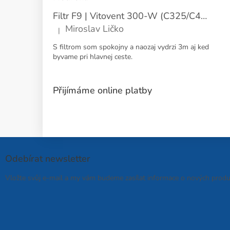
Filtr F9 | Vitovent 300-W (C325/C400) | Přívod
Miroslav Ličko
|
Hodnocení produktu je 5 z 5 hvězdiček.
S filtrom som spokojny a naozaj vydrzi 3m aj ked
byvame pri hlavnej ceste.
Přijímáme online platby
Odebírat newsletter
Vložte svůj e-mail a my vám budeme zasílat informace o nových prod