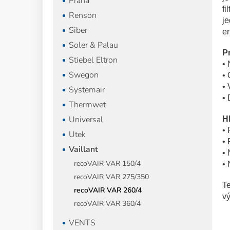
Prana
fi
Renson
j
Siber
e
Soler & Palau
Pr
Stiebel Eltron
• 
Swegon
• 
• 
Systemair
• 
Thermwet
Universal
Hl
• 
Utek
• 
Vaillant
• 
recoVAIR VAR 150/4
• 
recoVAIR VAR 275/350
Te
recoVAIR VAR 260/4
vý
recoVAIR VAR 360/4
VENTS