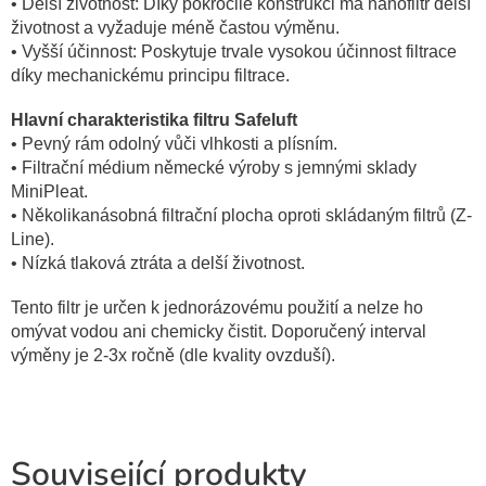
• Delší životnost: Díky pokročilé konstrukci má nanofiltr delší
životnost a vyžaduje méně častou výměnu.
• Vyšší účinnost: Poskytuje trvale vysokou účinnost filtrace
díky mechanickému principu filtrace.
Hlavní charakteristika filtru Safeluft
• Pevný rám odolný vůči vlhkosti a plísním.
• Filtrační médium německé výroby s jemnými sklady
MiniPleat.
• Několikanásobná filtrační plocha oproti skládaným filtrů (Z-
Line).
• Nízká tlaková ztráta a delší životnost.
Tento filtr je určen k jednorázovému použití a nelze ho
omývat vodou ani chemicky čistit. Doporučený interval
výměny je 2-3x ročně (dle kvality ovzduší).
Související produkty