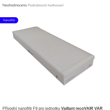
Průměrné
Neohodnoceno
Podrobnosti hodnocení
hodnocení
produktu
je
Nanofiltr
0,0
z
5
hvězdiček.
Přívodní nanofiltr F9 pro jednotku
Vaillant recoVAIR VAR