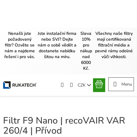
Přejít
na
obsah
Nenašli jste
Jste instalační firma
Sleva
Všechny naše filtry
požadovaný
nebo SVJ? Dejte
10%
mají certifikovaná
filtr? Ozvěte se
nám o sobě vědět a
pro
filtrační média a
nám a najdeme
dostanete nabídku
nákup
pevné rámy odolné
řešení i pro vás.
šitou na míru.
nad
vůči vlhkosti.
6000
Kč.
CZK
NÁKUPNÍ
KOŠÍK
Filtr F9 Nano | recoVAIR VAR
260/4 | Přívod