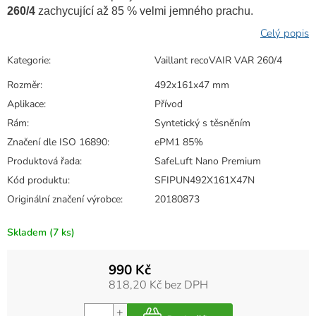
260/4
zachycující až 85 % velmi jemného prachu.
Kategorie
:
Vaillant recoVAIR VAR 260/4
Rozměr
:
492x161x47 mm
Aplikace
:
Přívod
Rám
:
Syntetický s těsněním
Značení dle ISO 16890
:
ePM1 85%
Produktová řada
:
SafeLuft Nano Premium
Kód produktu
:
SFIPUN492X161X47N
Originální značení výrobce
:
20180873
Skladem
(7 ks)
990 Kč
818,20 Kč bez DPH