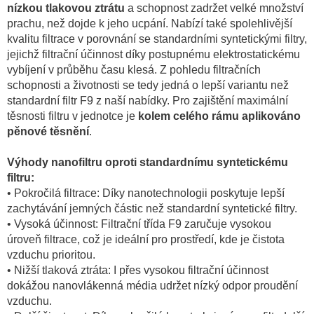
nízkou tlakovou ztrátu
a schopnost zadržet velké množství
prachu, než dojde k jeho ucpání. Nabízí také spolehlivější
kvalitu filtrace v porovnání se standardními syntetickými filtry,
jejichž filtrační účinnost díky postupnému elektrostatickému
vybíjení v průběhu času klesá. Z pohledu filtračních
schopnosti a životnosti se tedy jedná o lepší variantu než
standardní filtr F9 z naší nabídky. Pro zajištění maximální
těsnosti filtru v jednotce je
kolem celého rámu aplikováno
pěnové těsnění
.
Výhody nanofiltru oproti standardnímu syntetickému
filtru:
• Pokročilá filtrace: Díky nanotechnologii poskytuje lepší
zachytávání jemných částic než standardní syntetické filtry.
• Vysoká účinnost: Filtrační třída F9 zaručuje vysokou
úroveň filtrace, což je ideální pro prostředí, kde je čistota
vzduchu prioritou.
• Nižší tlaková ztráta: I přes vysokou filtrační účinnost
dokážou nanovlákenná média udržet nízký odpor proudění
vzduchu.