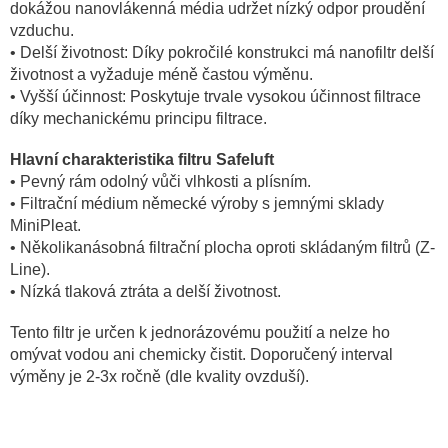
dokážou nanovlákenná média udržet nízký odpor proudění
vzduchu.
• Delší životnost: Díky pokročilé konstrukci má nanofiltr delší
životnost a vyžaduje méně častou výměnu.
• Vyšší účinnost: Poskytuje trvale vysokou účinnost filtrace
díky mechanickému principu filtrace.
Hlavní charakteristika filtru Safeluft
• Pevný rám odolný vůči vlhkosti a plísním.
• Filtrační médium německé výroby s jemnými sklady
MiniPleat.
• Několikanásobná filtrační plocha oproti skládaným filtrů (Z-
Line).
• Nízká tlaková ztráta a delší životnost.
Tento filtr je určen k jednorázovému použití a nelze ho
omývat vodou ani chemicky čistit. Doporučený interval
výměny je 2-3x ročně (dle kvality ovzduší).