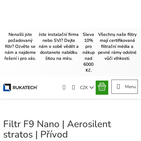
Přejít
na
obsah
Nenašli jste
Jste instalační firma
Sleva
Všechny naše filtry
požadovaný
nebo SVJ? Dejte
10%
mají certifikovaná
filtr? Ozvěte se
nám o sobě vědět a
pro
filtrační média a
nám a najdeme
dostanete nabídku
nákup
pevné rámy odolné
řešení i pro vás.
šitou na míru.
nad
vůči vlhkosti.
6000
Kč.
CZK
NÁKUPNÍ
KOŠÍK
Filtr F9 Nano | Aerosilent
stratos | Přívod