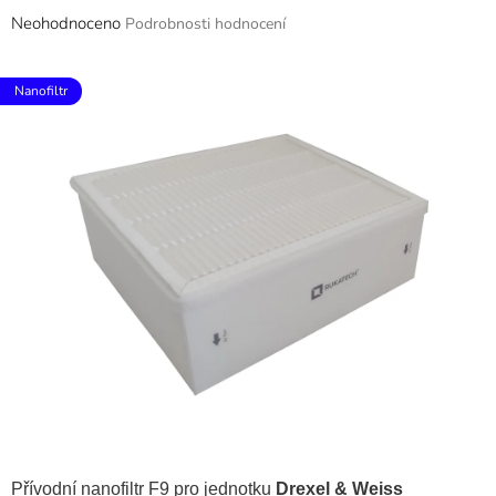
Průměrné
Neohodnoceno
Podrobnosti hodnocení
hodnocení
produktu
je
Nanofiltr
0,0
z
5
hvězdiček.
Přívodní nanofiltr F9 pro jednotku
Drexel & Weiss