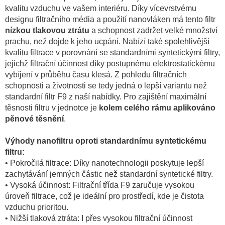
kvalitu vzduchu ve vašem interiéru. Díky vícevrstvému
designu filtračního média a použití nanovláken má tento filtr
nízkou tlakovou ztrátu
a schopnost zadržet velké množství
prachu, než dojde k jeho ucpání. Nabízí také spolehlivější
kvalitu filtrace v porovnání se standardními syntetickými filtry,
jejichž filtrační účinnost díky postupnému elektrostatickému
vybíjení v průběhu času klesá. Z pohledu filtračních
schopnosti a životnosti se tedy jedná o lepší variantu než
standardní filtr F9 z naší nabídky. Pro zajištění maximální
těsnosti filtru v jednotce je
kolem celého rámu aplikováno
pěnové těsnění
.
Výhody nanofiltru oproti standardnímu syntetickému
filtru:
• Pokročilá filtrace: Díky nanotechnologii poskytuje lepší
zachytávání jemných částic než standardní syntetické filtry.
• Vysoká účinnost: Filtrační třída F9 zaručuje vysokou
úroveň filtrace, což je ideální pro prostředí, kde je čistota
vzduchu prioritou.
• Nižší tlaková ztráta: I přes vysokou filtrační účinnost