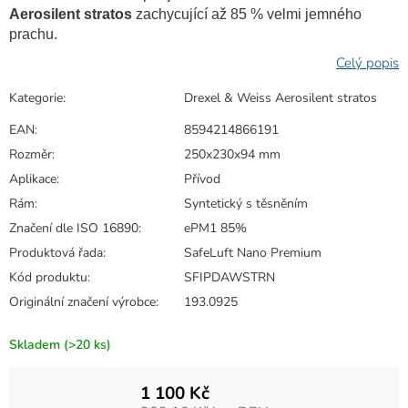
Aerosilent stratos
zachycující až 85 % velmi jemného
prachu.
Kategorie
:
Drexel & Weiss Aerosilent stratos
EAN
:
8594214866191
Rozměr
:
250x230x94 mm
Aplikace
:
Přívod
Rám
:
Syntetický s těsněním
Značení dle ISO 16890
:
ePM1 85%
Produktová řada
:
SafeLuft Nano Premium
Kód produktu
:
SFIPDAWSTRN
Originální značení výrobce
:
193.0925
Skladem
(>20 ks)
1 100 Kč