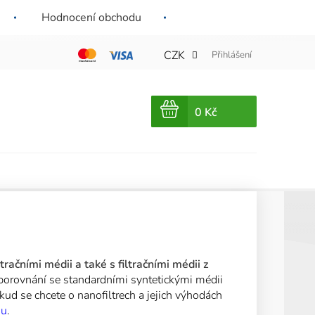
kup
Všechny naše filtry mají certifikovaná filtrační média a pevné
Hodnocení obchodu
rámy odolné vůči vlhkosti.
CZK
Přihlášení
NÁKUPNÍ
KOŠÍK
račními médii a také s filtračními médii z
 porovnání se standardními syntetickými médii
kud se chcete o nanofiltrech a jejich výhodách
gu
.