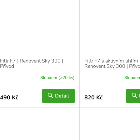
Filtr F7 | Renovent Sky 300 |
Filtr F7 s aktivním uhlím 
Přívod
Renovent Sky 300 | Přív
Skladem
(>20 ks)
Sklade
Detail
490 Kč
820 Kč