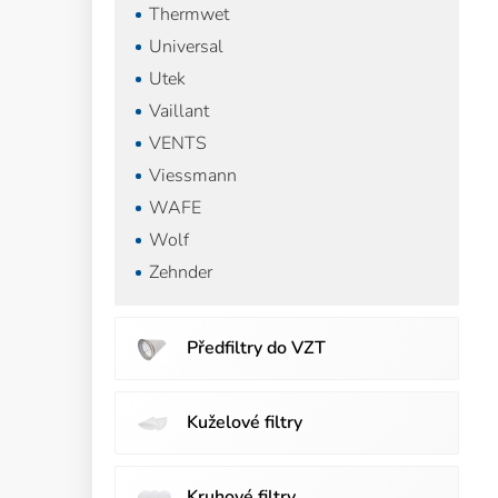
Thermwet
Universal
Utek
Vaillant
VENTS
Viessmann
WAFE
Wolf
Zehnder
Předfiltry do VZT
Kuželové filtry
Kruhové filtry