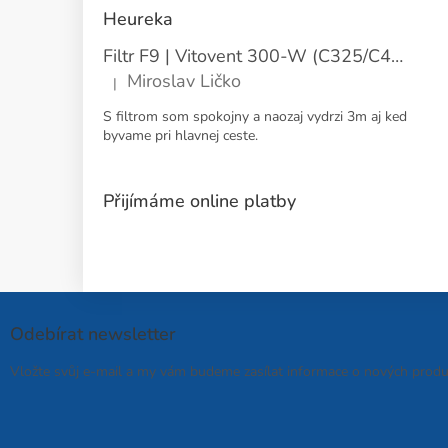
Heureka
Filtr F9 | Vitovent 300-W (C325/C400) | Přívod
Miroslav Ličko
|
Hodnocení produktu je 5 z 5 hvězdiček.
S filtrom som spokojny a naozaj vydrzi 3m aj ked
byvame pri hlavnej ceste.
Přijímáme online platby
Odebírat newsletter
Vložte svůj e-mail a my vám budeme zasílat informace o nových prod