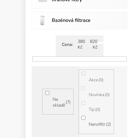
Bazénová filtrace
380
820
Cena
Kč
Kč
0
Akce
0
Novinka
Na
7
skladě
0
Tip
2
Nanofiltr