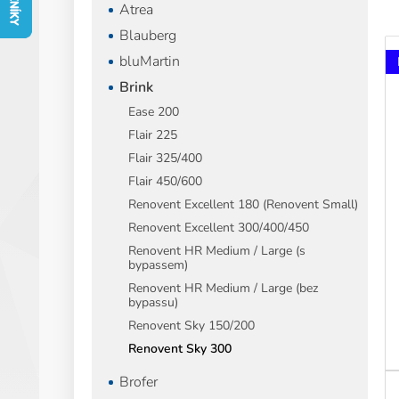
í
Atrea
p
Blauberg
V
a
bluMartin
ý
n
p
e
Brink
i
l
Ease 200
s
Flair 225
p
Flair 325/400
r
o
Flair 450/600
d
Renovent Excellent 180 (Renovent Small)
u
Renovent Excellent 300/400/450
k
Renovent HR Medium / Large (s
t
bypassem)
ů
Renovent HR Medium / Large (bez
bypassu)
Renovent Sky 150/200
Renovent Sky 300
Brofer