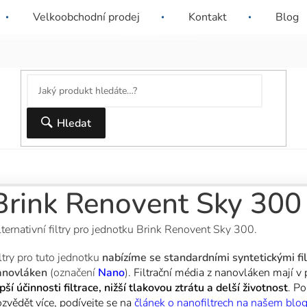
ační firma nebo SVJ? Dejte nám o sobě vědět a
Sleva 10% pro ná
Velkoobchodní prodej
Kontakt
Blog
dostanete nabídku šitou na míru.
nad 6000 Kč.
Hledat
Brink Renovent Sky 300
ternativní filtry pro jednotku Brink Renovent Sky 300.
ltry pro tuto jednotku
nabízíme se standardními syntetickými filt
anovláken
(označení
Nano
)
. Filtrační média z nanovláken mají v
pší účinnosti filtrace, nižší tlakovou ztrátu a delší životnost
. Po
zvědět více, podívejte se na
článek o nanofiltrech na našem blo