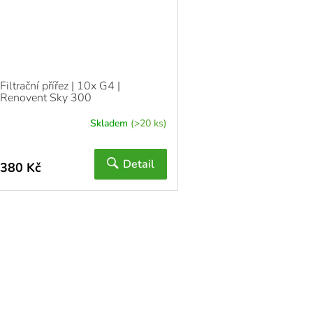
Filtrační přířez | 10x G4 |
Renovent Sky 300
Skladem
(>20 ks)
Detail
380 Kč
O
v
l
á
d
a
c
í