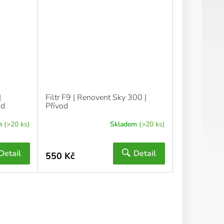
|
Filtr F9 | Renovent Sky 300 |
od
Přívod
m
(>20 ks)
Skladem
(>20 ks)
Detail
Detail
550 Kč