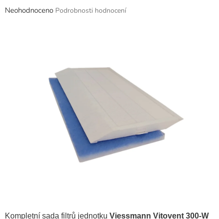
Průměrné
Neohodnoceno
Podrobnosti hodnocení
hodnocení
produktu
je
0,0
z
5
hvězdiček.
Kompletní sada filtrů jednotku
Viessmann Vitovent 300-W