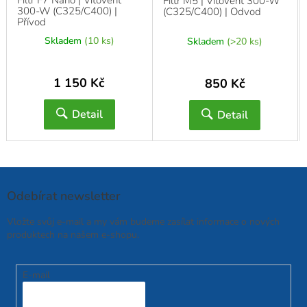
Filtr F7 Nano | Vitovent
Filtr M5 | Vitovent 300-W
300-W (C325/C400) |
(C325/C400) | Odvod
Přívod
Skladem
(10 ks)
Skladem
(>20 ks)
1 150 Kč
850 Kč
Detail
Detail
Odebírat newsletter
Vložte svůj e-mail a my vám budeme zasílat informace o nových
produktech na našem e-shopu.
E-mail