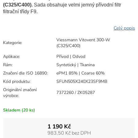
(C325/C400).
Sada obsahuje velmi jemný přívodní filtr
filtrační třídy F9.
Viessmann Vitovent 300-W
Kategorie
:
(C325/C400)
Aplikace
:
Přívod | Odvod
Rám
:
Syntetický | Tkanina
Značení dle ISO 16890
:
ePM1 85% | Coarse 60%
Kód produktu
:
SFUN505X240X23SF9MB
Originální značení
7372260 / ZK05287
výrobce
:
Skladem
(20 ks)
1 190 Kč
983,50 Kč bez DPH