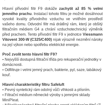
Hlavní přívodní filtr F9 dokáže
zachytit až 85 % velmi
jemného prachu
. Instalací tohoto filtru je možné dosáhnout
vysoké kvality přívodního vzduchu ve vnitřním prostředí
vašeho domu. Odvodní filtr má drátěný rám, který je obšitý
filtračním médiem G4 a chrání vzduchotechnický výměník
před prachem. Tento přívodní filtr F9 v jednotce
Viessmann
Vitovent 300-W (C325/C400)
nijak výrazně nezmění nároky
na její výkon nebo spotřebu elektrické energie.
Proč zvolit tento hlavní filtr F9?
•
Nejvyšší dostupná filtrační třída pro rekuperační jednotky v
domácnosti.
•
Odfiltruje i velmi jemný prach, bakterie, pyl, saze, tabákový
kouř
.
Hlavní charakteristiky filtru Safeluft
• Pevný syntetický rám odolný vůči vlhkosti a plísním.
• Filtrační médium německé výroby s jemnými sklady
MiniPleat.