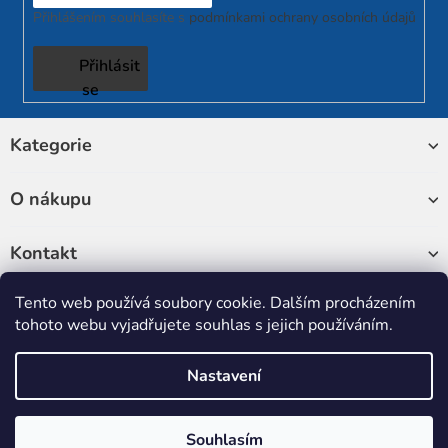
Přihlášením souhlasíte s
podmínkami ochrany osobních údajů
Přihlásit
se
Z
Kategorie
á
p
a
O nákupu
t
í
Kontakt
Tento web používá soubory cookie. Dalším procházením
Sledujte nás
tohoto webu vyjadřujete souhlas s jejich používáním.
Nastavení
Copyright 2026
RUKATECH
. Všechna práva vyhrazena.
Upravit
nastavení cookies
Souhlasím