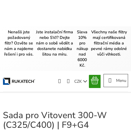
Přejít
na
obsah
Nenašli jste
Jste instalační firma
Sleva
Všechny naše filtry
požadovaný
nebo SVJ? Dejte
10%
mají certifikovaná
filtr? Ozvěte se
nám o sobě vědět a
pro
filtrační média a
nám a najdeme
dostanete nabídku
nákup
pevné rámy odolné
řešení i pro vás.
šitou na míru.
nad
vůči vlhkosti.
6000
Kč.
CZK
NÁKUPNÍ
KOŠÍK
Sada pro Vitovent 300-W
(C325/C400) | F9+G4