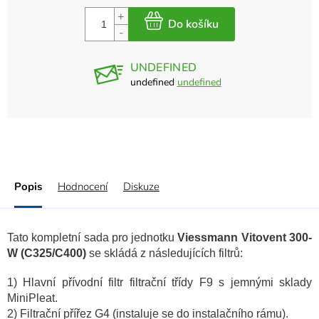
UNDEFINED
undefined
undefined
Popis
Hodnocení
Diskuze
Tato kompletní sada pro jednotku
Viessmann Vitovent 300-
W (C325/C400)
se skládá z následujících filtrů:
1) Hlavní přívodní filtr filtrační třídy F9 s jemnými sklady
MiniPleat.
2) Filtrační přířez G4 (instaluje se do instalačního rámu).