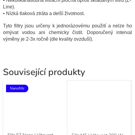
• Několikanásobná filtrační plocha oproti skládaným filtrů (Z-
Line).
• Nízká tlaková ztráta a delší životnost.
Tyto filtry jsou určeny k jednorázovému použití a nelze ho
omývat vodou ani chemicky čistit. Doporučený interval
výměny je 2-3x ročně (dle kvality ovzduší).
Související produkty
Nanofiltr