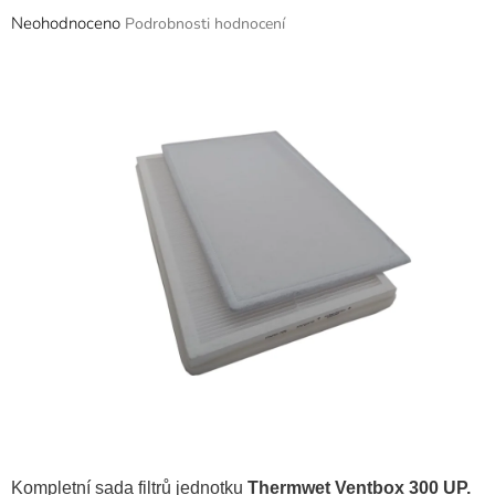
Průměrné
Neohodnoceno
Podrobnosti hodnocení
hodnocení
produktu
je
0,0
z
5
hvězdiček.
Kompletní sada filtrů jednotku
Thermwet Ventbox 300 UP.