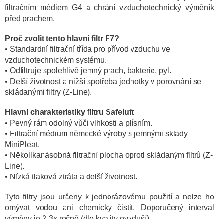
filtračním médiem G4 a chrání vzduchotechnický výměník
před prachem.
Proč zvolit tento hlavní filtr F7?
• Standardní filtrační třída pro přívod vzduchu ve
vzduchotechnickém systému.
• Odfiltruje spolehlivě jemný prach, bakterie, pyl.
• Delší životnost a nižší spotřeba jednotky v porovnání se
skládanými filtry (Z-Line).
Hlavní charakteristiky filtru Safeluft
• Pevný rám odolný vůči vlhkosti a plísním.
• Filtrační médium německé výroby s jemnými sklady
MiniPleat.
• Několikanásobná filtrační plocha oproti skládaným filtrů (Z-
Line).
• Nízká tlaková ztráta a delší životnost.
Tyto filtry jsou určeny k jednorázovému použití a nelze ho
omývat vodou ani chemicky čistit. Doporučený interval
výměny je 2-3x ročně (dle kvality ovzduší).