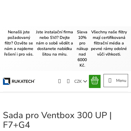
Přejít
na
obsah
Nenašli jste
Jste instalační firma
Sleva
Všechny naše filtry
požadovaný
nebo SVJ? Dejte
10%
mají certifikovaná
filtr? Ozvěte se
nám o sobě vědět a
pro
filtrační média a
nám a najdeme
dostanete nabídku
nákup
pevné rámy odolné
řešení i pro vás.
šitou na míru.
nad
vůči vlhkosti.
6000
Kč.
CZK
NÁKUPNÍ
KOŠÍK
Sada pro Ventbox 300 UP |
F7+G4