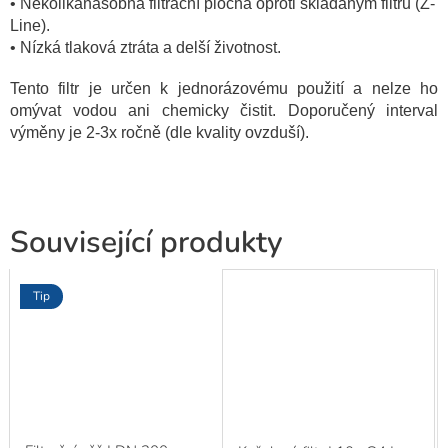
• Několikanásobná filtrační plocha oproti skládaným filtrů (Z-
Line).
• Nízká tlaková ztráta a delší životnost.
Tento filtr je určen k jednorázovému použití a nelze ho
omývat vodou ani chemicky čistit. Doporučený interval
výměny je 2-3x ročně (dle kvality ovzduší).
Související produkty
Tip