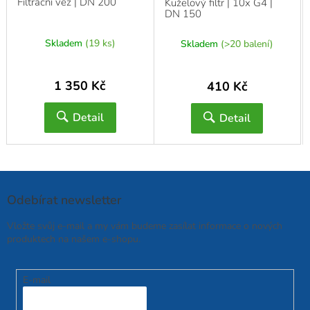
Filtrační věž | DN 200
Kuželový filtr | 10x G4 |
DN 150
Skladem
(19 ks)
Skladem
(>20 balení)
1 350 Kč
410 Kč
Detail
Detail
Odebírat newsletter
Vložte svůj e-mail a my vám budeme zasílat informace o nových
produktech na našem e-shopu.
E-mail