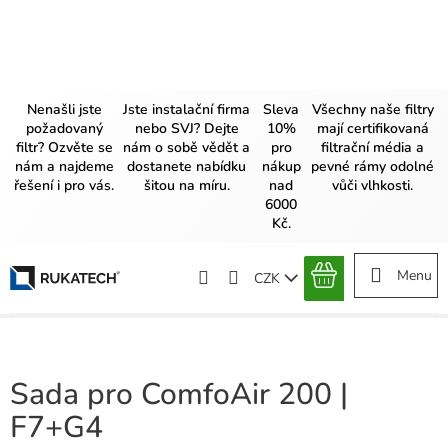
Přejít
na
obsah
Nenašli jste
Jste instalační firma
Sleva
Všechny naše filtry
požadovaný
nebo SVJ? Dejte
10%
mají certifikovaná
filtr? Ozvěte se
nám o sobě vědět a
pro
filtrační média a
nám a najdeme
dostanete nabídku
nákup
pevné rámy odolné
řešení i pro vás.
šitou na míru.
nad
vůči vlhkosti.
6000
Kč.
CZK
NÁKUPNÍ
KOŠÍK
Sada pro ComfoAir 200 |
F7+G4