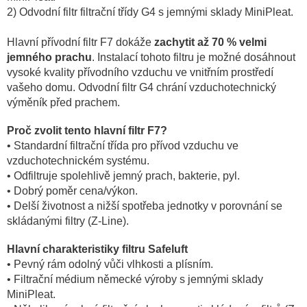
2) Odvodní filtr filtrační třídy G4 s jemnými sklady MiniPleat.
Hlavní přívodní filtr F7 dokáže
zachytit až 70 % velmi
jemného prachu
. Instalací tohoto filtru je možné dosáhnout
vysoké kvality přívodního vzduchu ve vnitřním prostředí
vašeho domu. Odvodní filtr G4 chrání vzduchotechnický
výměník před prachem.
Proč zvolit tento hlavní filtr F7?
• Standardní filtrační třída pro přívod vzduchu ve
vzduchotechnickém systému.
• Odfiltruje spolehlivě jemný prach, bakterie, pyl.
• Dobrý poměr cena/výkon.
• Delší životnost a nižší spotřeba jednotky v porovnání se
skládanými filtry (Z-Line).
Hlavní charakteristiky filtru Safeluft
• Pevný rám odolný vůči vlhkosti a plísním.
• Filtrační médium německé výroby s jemnými sklady
MiniPleat.