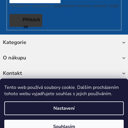
Přihlášením souhlasíte s
podmínkami ochrany osobních údajů
Přihlásit
se
Z
Kategorie
á
p
a
O nákupu
t
í
Kontakt
Tento web používá soubory cookie. Dalším procházením
Sledujte nás
tohoto webu vyjadřujete souhlas s jejich používáním.
Nastavení
Copyright 2026
RUKATECH
. Všechna práva vyhrazena.
Upravit
nastavení cookies
Souhlasím