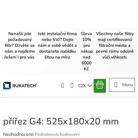
Přejít
na
obsah
Nenašli jste
Jste instalační firma
Sleva
Všechny naše filtry
požadovaný
nebo SVJ? Dejte
10%
mají certifikovaná
filtr? Ozvěte se
nám o sobě vědět a
pro
filtrační média a
nám a najdeme
dostanete nabídku
nákup
pevné rámy odolné
řešení i pro vás.
šitou na míru.
nad
vůči vlhkosti.
6000
Kč.
CZK
NÁKUPNÍ
KOŠÍK
přířez G4: 525x180x20 mm
Průměrné
Neohodnoceno
Podrobnosti hodnocení