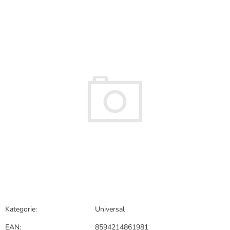
hodnocení
produktu
je
0,0
z
5
hvězdiček.
Kategorie
:
Universal
EAN
:
8594214861981