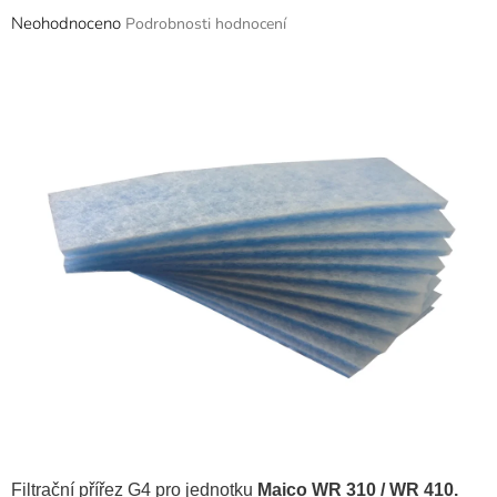
Průměrné
Neohodnoceno
Podrobnosti hodnocení
hodnocení
produktu
je
0,0
z
5
hvězdiček.
Filtrační přířez G4 pro jednotku
Maico WR 310 / WR 410.