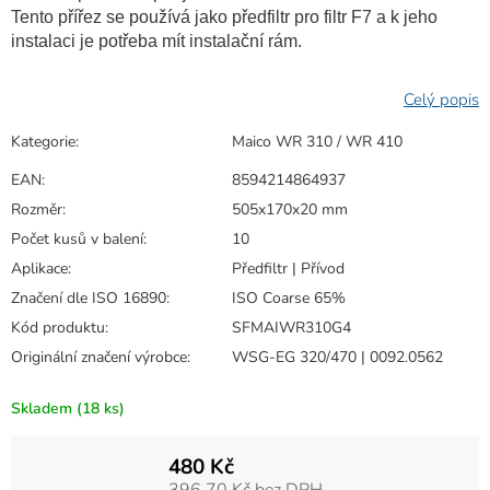
Tento přířez se používá jako předfiltr pro filtr F7 a k jeho
instalaci je potřeba mít instalační rám.
Kategorie
:
Maico WR 310 / WR 410
EAN
:
8594214864937
Rozměr
:
505x170x20 mm
Počet kusů v balení
:
10
Aplikace
:
Předfiltr | Přívod
Značení dle ISO 16890
:
ISO Coarse 65%
Kód produktu
:
SFMAIWR310G4
Originální značení výrobce
:
WSG-EG 320/470 | 0092.0562
Skladem
(18 ks)
480 Kč