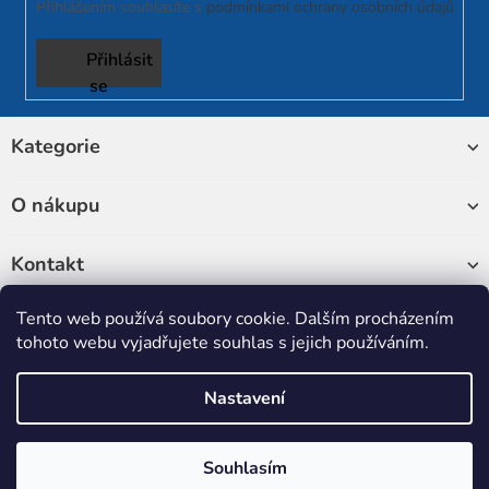
Přihlášením souhlasíte s
podmínkami ochrany osobních údajů
Přihlásit
se
Z
Kategorie
á
p
a
O nákupu
t
í
Kontakt
Tento web používá soubory cookie. Dalším procházením
Sledujte nás
tohoto webu vyjadřujete souhlas s jejich používáním.
Nastavení
Copyright 2026
RUKATECH
. Všechna práva vyhrazena.
Upravit
nastavení cookies
Souhlasím
Vytvořil Shoptet