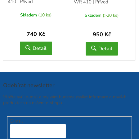
410 | Přívod
WR 410 | Přívod
Skladem
(10 ks)
Skladem
(>20 ks)
740 Kč
950 Kč
Detail
Detail
Odebírat newsletter
Vložte svůj e-mail a my vám budeme zasílat informace o nových
produktech na našem e-shopu.
E-mail