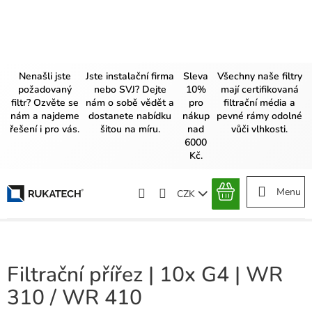
Přejít
na
obsah
Nenašli jste
Jste instalační firma
Sleva
Všechny naše filtry
požadovaný
nebo SVJ? Dejte
10%
mají certifikovaná
filtr? Ozvěte se
nám o sobě vědět a
pro
filtrační média a
nám a najdeme
dostanete nabídku
nákup
pevné rámy odolné
řešení i pro vás.
šitou na míru.
nad
vůči vlhkosti.
6000
Kč.
CZK
NÁKUPNÍ
KOŠÍK
Filtrační přířez | 10x G4 | WR
310 / WR 410