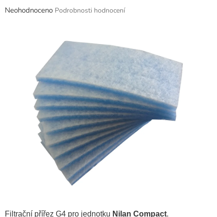
Průměrné
Neohodnoceno
Podrobnosti hodnocení
hodnocení
produktu
je
0,0
z
5
hvězdiček.
Filtrační přířez G4 pro jednotku
Nilan Compact
.