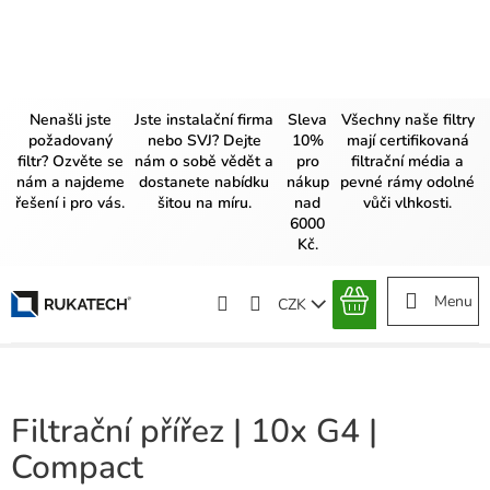
Přejít
na
obsah
Nenašli jste
Jste instalační firma
Sleva
Všechny naše filtry
požadovaný
nebo SVJ? Dejte
10%
mají certifikovaná
filtr? Ozvěte se
nám o sobě vědět a
pro
filtrační média a
nám a najdeme
dostanete nabídku
nákup
pevné rámy odolné
řešení i pro vás.
šitou na míru.
nad
vůči vlhkosti.
6000
Kč.
CZK
NÁKUPNÍ
KOŠÍK
Filtrační přířez | 10x G4 |
Compact