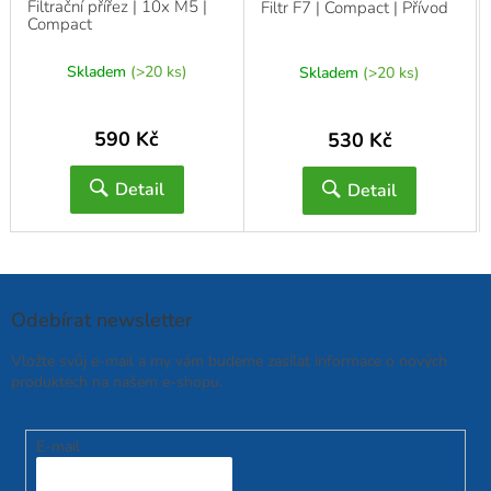
Filtrační přířez | 10x M5 |
Filtr F7 | Compact | Přívod
Compact
Skladem
(>20 ks)
Skladem
(>20 ks)
590 Kč
530 Kč
Detail
Detail
Odebírat newsletter
Vložte svůj e-mail a my vám budeme zasílat informace o nových
produktech na našem e-shopu.
E-mail