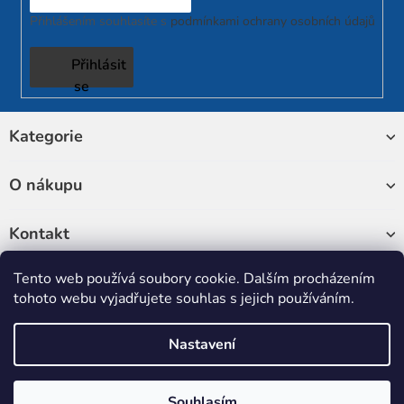
Přihlášením souhlasíte s
podmínkami ochrany osobních údajů
Přihlásit
se
Z
Kategorie
á
p
a
O nákupu
t
í
Kontakt
Tento web používá soubory cookie. Dalším procházením
Sledujte nás
tohoto webu vyjadřujete souhlas s jejich používáním.
Nastavení
Copyright 2026
RUKATECH
. Všechna práva vyhrazena.
Upravit
nastavení cookies
Souhlasím