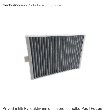
Průměrné
Neohodnoceno
Podrobnosti hodnocení
hodnocení
produktu
je
0,0
z
5
hvězdiček.
Přívodní filtr F7 s aktivním uhlím pro jednotku
Paul Focus