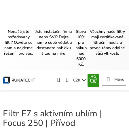
Přejít
na
obsah
Nenašli jste
Jste instalační firma
Sleva
Všechny naše filtry
požadovaný
nebo SVJ? Dejte
10%
mají certifikovaná
filtr? Ozvěte se
nám o sobě vědět a
pro
filtrační média a
nám a najdeme
dostanete nabídku
nákup
pevné rámy odolné
řešení i pro vás.
šitou na míru.
nad
vůči vlhkosti.
6000
Kč.
CZK
NÁKUPNÍ
KOŠÍK
Filtr F7 s aktivním uhlím |
Focus 250 | Přívod