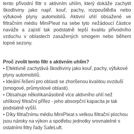
tento přívodní filtr s aktivním uhlím, který dokáže zachytit
škodliviny jako např. kouř, pachy, rozpouštědla nebo
výfukové plyny automobilů. Aktivní uhlí obsažené ve
filtračním médiu MiniPleat na sebe tyto nežádoucí částice
naváže a zajistí tak podstatně lepší kvalitu přívodního
vzduchu v oblastech zasažených smogem nebo během
topné sezony.
Proč zvolit tento filtr s aktivním uhlím?
• Efektivně zachytává škodliviny jako kouř, pachy, výfukové
plyny automobilů.
• Ideální řešení pro oblasti se zhoršenou kvalitou ovzduší
(smogové, průmyslové oblasti).
• Obsahuje několikanásobně více aktivního uhlí než
uhlíkový filtrační přířez - jeho absorpční kapacita je tak
podstatně vyšší.
• Díky filtračnímu médiu MiniPleat s velkou filtrační plochou
jsou nároky na výkon a spotřebu jednotky srovnatelné s
ostatními filtry řady SafeLuft.