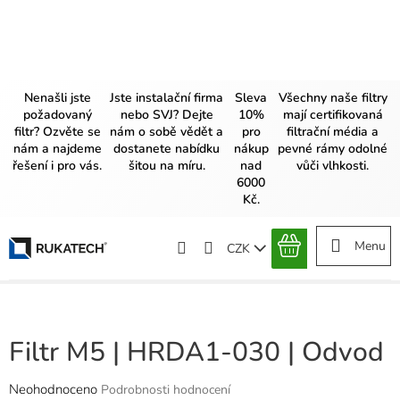
Přejít
na
obsah
Nenašli jste
Jste instalační firma
Sleva
Všechny naše filtry
požadovaný
nebo SVJ? Dejte
10%
mají certifikovaná
filtr? Ozvěte se
nám o sobě vědět a
pro
filtrační média a
nám a najdeme
dostanete nabídku
nákup
pevné rámy odolné
řešení i pro vás.
šitou na míru.
nad
vůči vlhkosti.
6000
Kč.
CZK
NÁKUPNÍ
KOŠÍK
Filtr M5 | HRDA1-030 | Odvod
Průměrné
Neohodnoceno
Podrobnosti hodnocení