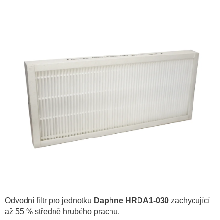
hodnocení
produktu
je
0,0
z
5
hvězdiček.
Odvodní filtr pro jednotku
Daphne HRDA1-030
zachycující
až 55 % středně hrubého prachu.