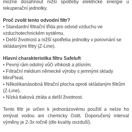
možné dosáhnout nižší spotřeby elektrické energie u
rekuperační jednotky.
Proč zvolit tento odvodní filtr?
• Standardní filtrační třída pro odvod vzduchu ve
vzduchotechnickém systému.
•
Delší životnost a nižší spotřeba jednotky v porovnání se
skládanými filtry (Z-Line).
Hlavní charakteristika filtru Safeluft
• Pevný rám odolný vůči vlhkosti a plísním.
• Filtrační médium německé výroby s jemnými sklady
MiniPleat.
• Několikanásobná filtrační plocha oproti skládaným filtrům
(Z-Line).
• Nízká tlaková ztráta a delší životnost.
Tento filtr je určen k jednorázovému použití a nelze ho
omývat vodou ani chemicky čistit. Doporučený interval
výměny je 2-3x ročně (dle kvality ovzduší).