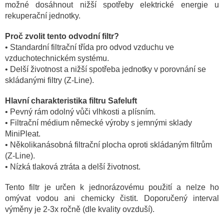
možné dosáhnout nižší spotřeby elektrické energie u
rekuperační jednotky.
Proč zvolit tento odvodní filtr?
• Standardní filtrační třída pro odvod vzduchu ve
vzduchotechnickém systému.
•
Delší životnost a nižší spotřeba jednotky v porovnání se
skládanými filtry (Z-Line).
Hlavní charakteristika filtru Safeluft
• Pevný rám odolný vůči vlhkosti a plísním.
• Filtrační médium německé výroby s jemnými sklady
MiniPleat.
• Několikanásobná filtrační plocha oproti skládaným filtrům
(Z-Line).
• Nízká tlaková ztráta a delší životnost.
Tento filtr je určen k jednorázovému použití a nelze ho
omývat vodou ani chemicky čistit. Doporučený interval
výměny je 2-3x ročně (dle kvality ovzduší).