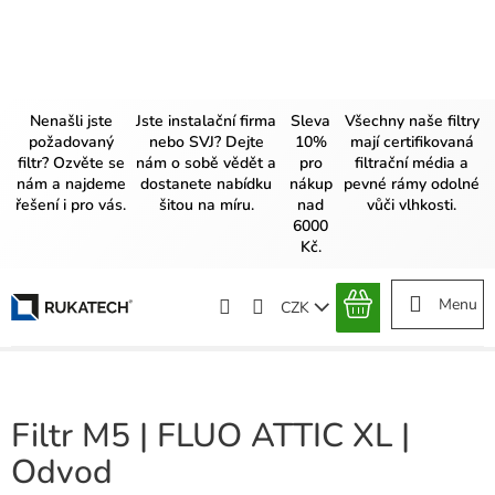
Přejít
na
obsah
Nenašli jste
Jste instalační firma
Sleva
Všechny naše filtry
požadovaný
nebo SVJ? Dejte
10%
mají certifikovaná
filtr? Ozvěte se
nám o sobě vědět a
pro
filtrační média a
nám a najdeme
dostanete nabídku
nákup
pevné rámy odolné
řešení i pro vás.
šitou na míru.
nad
vůči vlhkosti.
6000
Kč.
CZK
NÁKUPNÍ
KOŠÍK
Filtr M5 | FLUO ATTIC XL |
Odvod