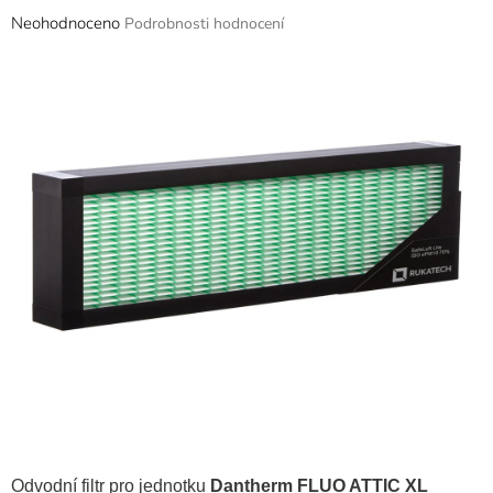
Průměrné
Neohodnoceno
Podrobnosti hodnocení
hodnocení
produktu
je
0,0
z
5
hvězdiček.
Odvodní filtr pro jednotku
Dantherm FLUO ATTIC XL