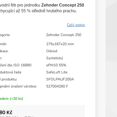
duktu
odní filtr pro jednotku
Zehnder Concept 250
hycující až 55 % středně hrubého prachu.
zdiček.
egorie
:
Zehnder Concept 250
změr
:
275x187x20 mm
ikace
:
Odvod
m
:
Syntetický
čení dle ISO 16890
:
ePM10 55%
duktová řada
:
SafeLuft Lite
 produktu
:
SFOLPAUF200A
ginální značení výrobce
:
527004260 F
ladem
(>20 ks)
80 Kč