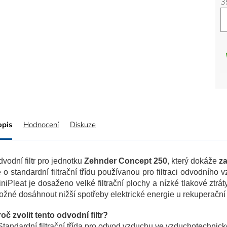
3
opis
Hodnocení
Diskuze
vodní filtr pro jednotku
Zehnder Concept 250
, který dokáže
za
 o standardní filtrační třídu používanou pro filtraci odvodního
niPleat je dosaženo velké filtrační plochy a nízké tlakové ztráty
žné dosáhnout nižší spotřeby elektrické energie u rekuperační 
oč zvolit tento odvodní filtr?
Standardní filtrační třída pro odvod vzduchu ve vzduchotechni