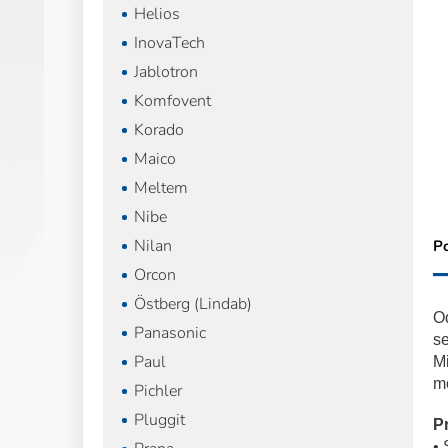
Helios
InovaTech
Jablotron
Komfovent
Korado
Maico
Meltem
Nibe
Nilan
P
Orcon
Östberg (Lindab)
Od
Panasonic
se
Paul
Mi
mo
Pichler
Pluggit
Pr
• 