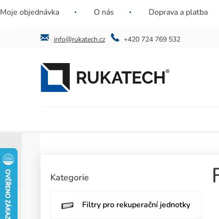
Přejít
Nenašli jste požadovaný filtr? Ozvěte se nám a
Jste instal
Moje objednávka
O nás
Doprava a platba
na
najdeme řešení i pro vás.
obsah
info@rukatech.cz
+420 724 769 532
P
o
Přeskočit
Kategorie
kategorie
s
t
r
Filtry pro rekuperační jednotky
a