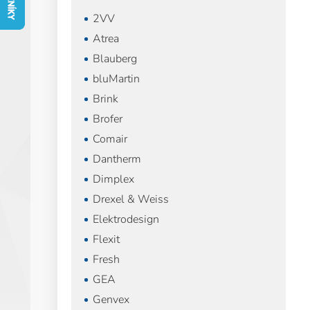
n
2VV
n
í
Atrea
p
Blauberg
a
bluMartin
n
e
Brink
l
Brofer
Comair
Dantherm
Dimplex
Drexel & Weiss
Elektrodesign
Flexit
Fresh
GEA
Genvex