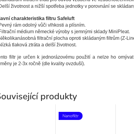
Delší životnost a nižší spotřeba jednotky v porovnání se skládaným
avní charakteristika filtru Safeluft
Pevný rám odolný vůči vlhkosti a plísním.
Filtrační médium německé výroby s jemnými sklady MiniPleat.
Několikanásobná filtrační plocha oproti skládaným filtrům (Z-Lin
Nízká tlaková ztráta a delší životnost.
nto filtr je určen k jednorázovému použití a nelze ho omývat
měny je 2-3x ročně (dle kvality ovzduší).
ouvisející produkty
Nanofiltr