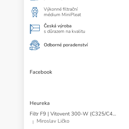
Výkonné filtrační
médium MiniPleat
Česká výroba
s důrazem na kvalitu
Odborné poradenství
Facebook
Heureka
Filtr F9 | Vitovent 300-W (C325/C400) | Přívod
Miroslav Ličko
|
Hodnocení produktu je 5 z 5 hvězdiček.