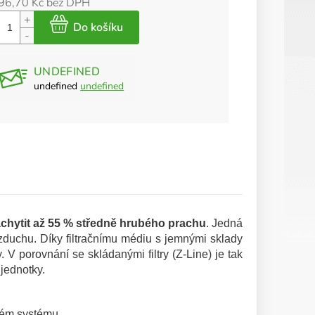
96,70 Kč bez DPH
UNDEFINED
undefined
undefined
chytit až 55 % středně hrubého prachu
. Jedná
 vzduchu. Díky filtračnímu médiu s jemnými sklady
. V porovnání se skládanými filtry (Z-Line) je tak
jednotky.
ckém systému.