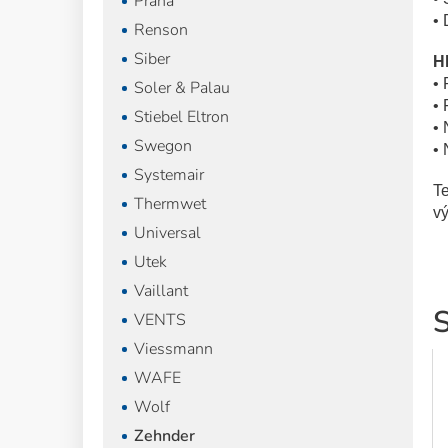
Prana
•
Renson
Siber
Hl
• 
Soler & Palau
• 
Stiebel Eltron
• 
Swegon
• 
Systemair
Te
Thermwet
vý
Universal
Utek
Vaillant
S
VENTS
Viessmann
WAFE
Wolf
Zehnder