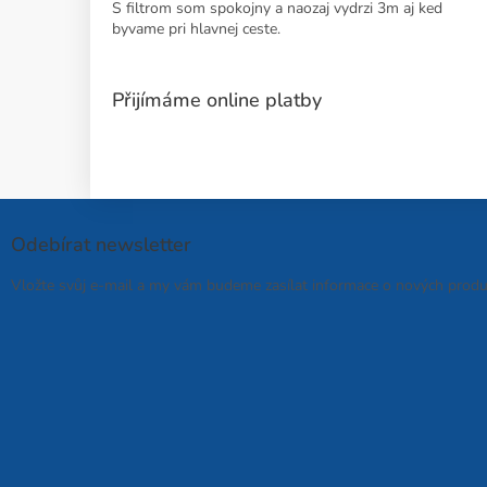
S filtrom som spokojny a naozaj vydrzi 3m aj ked
byvame pri hlavnej ceste.
Přijímáme online platby
Odebírat newsletter
Vložte svůj e-mail a my vám budeme zasílat informace o nových prod