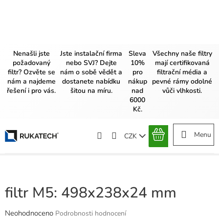
Přejít
na
obsah
Nenašli jste
Jste instalační firma
Sleva
Všechny naše filtry
požadovaný
nebo SVJ? Dejte
10%
mají certifikovaná
filtr? Ozvěte se
nám o sobě vědět a
pro
filtrační média a
nám a najdeme
dostanete nabídku
nákup
pevné rámy odolné
řešení i pro vás.
šitou na míru.
nad
vůči vlhkosti.
6000
Kč.
CZK
NÁKUPNÍ
KOŠÍK
filtr M5: 498x238x24 mm
Průměrné
Neohodnoceno
Podrobnosti hodnocení