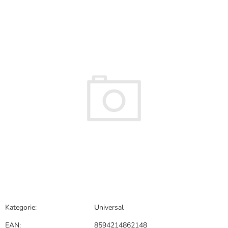
hodnocení
produktu
je
0,0
z
5
hvězdiček.
Kategorie
:
Universal
EAN
:
8594214862148