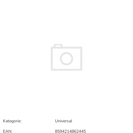
hodnocení
produktu
je
0,0
z
5
hvězdiček.
Kategorie
:
Universal
EAN
:
8594214862445