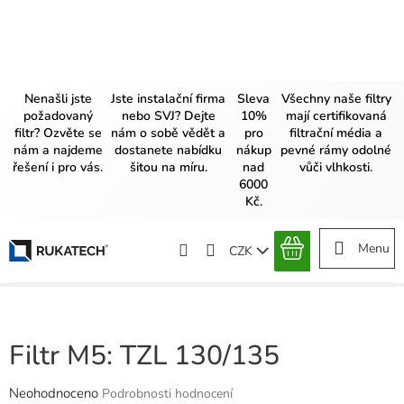
Přejít
na
obsah
Nenašli jste
Jste instalační firma
Sleva
Všechny naše filtry
požadovaný
nebo SVJ? Dejte
10%
mají certifikovaná
filtr? Ozvěte se
nám o sobě vědět a
pro
filtrační média a
nám a najdeme
dostanete nabídku
nákup
pevné rámy odolné
řešení i pro vás.
šitou na míru.
nad
vůči vlhkosti.
6000
Kč.
CZK
NÁKUPNÍ
KOŠÍK
Filtr M5: TZL 130/135
Průměrné
Neohodnoceno
Podrobnosti hodnocení