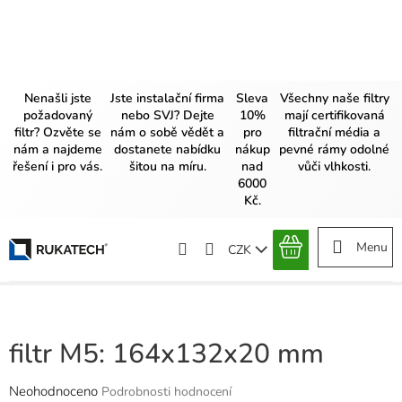
Přejít
na
obsah
Nenašli jste
Jste instalační firma
Sleva
Všechny naše filtry
požadovaný
nebo SVJ? Dejte
10%
mají certifikovaná
filtr? Ozvěte se
nám o sobě vědět a
pro
filtrační média a
nám a najdeme
dostanete nabídku
nákup
pevné rámy odolné
řešení i pro vás.
šitou na míru.
nad
vůči vlhkosti.
6000
Kč.
CZK
NÁKUPNÍ
KOŠÍK
filtr M5: 164x132x20 mm
Průměrné
Neohodnoceno
Podrobnosti hodnocení