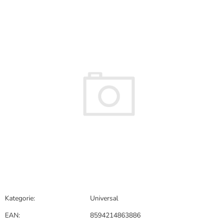
hodnocení
produktu
je
0,0
z
5
hvězdiček.
Kategorie
:
Universal
EAN
:
8594214863886