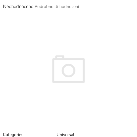
Průměrné
Neohodnoceno
Podrobnosti hodnocení
hodnocení
produktu
je
0,0
z
5
hvězdiček.
Kategorie
:
Universal