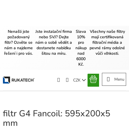
Přejít
na
obsah
Nenašli jste
Jste instalační firma
Sleva
Všechny naše filtry
požadovaný
nebo SVJ? Dejte
10%
mají certifikovaná
filtr? Ozvěte se
nám o sobě vědět a
pro
filtrační média a
nám a najdeme
dostanete nabídku
nákup
pevné rámy odolné
řešení i pro vás.
šitou na míru.
nad
vůči vlhkosti.
6000
Kč.
CZK
NÁKUPNÍ
KOŠÍK
filtr G4 Fancoil: 595x200x5
mm