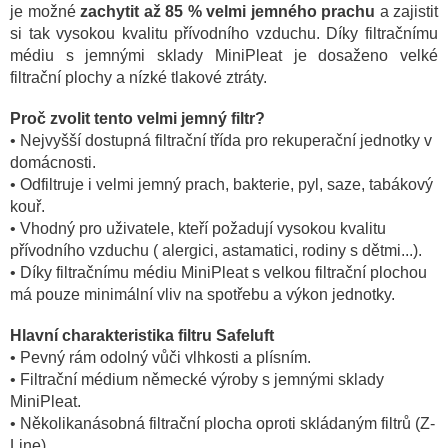
je možné
zachytit až 85 % velmi jemného prachu
a zajistit
si tak vysokou kvalitu přívodního vzduchu.
Díky filtračnímu
médiu s jemnými sklady MiniPleat je dosaženo velké
filtrační plochy a nízké tlakové ztráty.
Proč zvolit tento velmi jemný filtr?
• Nejvyšší dostupná filtrační třída pro rekuperační jednotky v
domácnosti.
• Odfiltruje i velmi jemný prach, bakterie, pyl, saze, tabákový
kouř.
• Vhodný pro uživatele, kteří požadují vysokou kvalitu
přívodního vzduchu ( alergici, astamatici, rodiny s dětmi...).
• Díky filtračnímu médiu MiniPleat s velkou filtrační plochou
má pouze minimální vliv na spotřebu a výkon jednotky.
Hlavní charakteristika filtru Safeluft
• Pevný rám odolný vůči vlhkosti a plísním.
• Filtrační médium německé výroby s jemnými sklady
MiniPleat.
• Několikanásobná filtrační plocha oproti skládaným filtrů (Z-
Line).