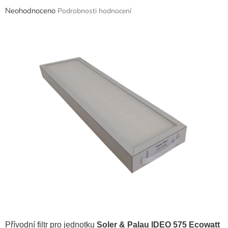
Průměrné
Neohodnoceno
Podrobnosti hodnocení
hodnocení
produktu
je
0,0
z
5
hvězdiček.
Přívodní filtr pro jednotku
Soler & Palau IDEO 575 Ecowatt