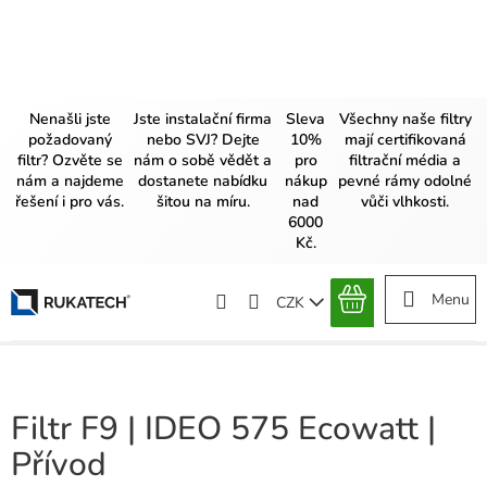
Přejít
na
obsah
Nenašli jste
Jste instalační firma
Sleva
Všechny naše filtry
požadovaný
nebo SVJ? Dejte
10%
mají certifikovaná
filtr? Ozvěte se
nám o sobě vědět a
pro
filtrační média a
nám a najdeme
dostanete nabídku
nákup
pevné rámy odolné
řešení i pro vás.
šitou na míru.
nad
vůči vlhkosti.
6000
Kč.
CZK
NÁKUPNÍ
KOŠÍK
Filtr F9 | IDEO 575 Ecowatt |
Přívod