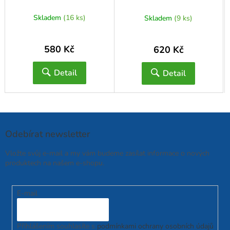
Skladem
(16 ks)
Skladem
(9 ks)
580 Kč
620 Kč
Detail
Detail
Odebírat newsletter
Vložte svůj e-mail a my vám budeme zasílat informace o nových
produktech na našem e-shopu.
E-mail
Přihlášením souhlasíte s
podmínkami ochrany osobních údajů