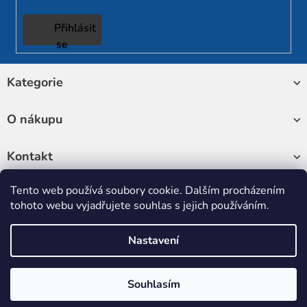
Přihlásit
se
Z
Kategorie
á
p
a
O nákupu
t
í
Kontakt
Tento web používá soubory cookie. Dalším procházením
Sledujte nás
tohoto webu vyjadřujete souhlas s jejich používáním.
Nastavení
Copyright 2026
RUKATECH
. Všechna práva vyhrazena.
Upravit
nastavení cookies
Souhlasím
Vytvořil Shoptet