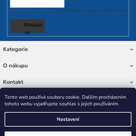
Přihlášením souhlasíte s
podmínkami ochrany osobních údajů
Přihlásit
se
Z
Kategorie
á
p
a
O nákupu
t
í
Kontakt
Tento web používá soubory cookie. Dalším procházením
Sledujte nás
tohoto webu vyjadřujete souhlas s jejich používáním.
Nastavení
Copyright 2026
RUKATECH
. Všechna práva vyhrazena.
Upravit
nastavení cookies