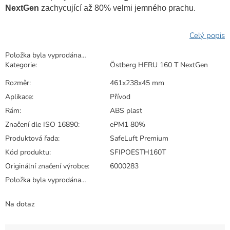
NextGen
zachycující až 80% velmi jemného prachu.
Položka byla vyprodána…
Kategorie
:
Östberg HERU 160 T NextGen
Rozměr
:
461x238x45 mm
Aplikace
:
Přívod
Rám
:
ABS plast
Značení dle ISO 16890
:
ePM1 80%
Produktová řada
:
SafeLuft Premium
Kód produktu
:
SFIPOESTH160T
Originální značení výrobce
:
6000283
Položka byla vyprodána…
Na dotaz