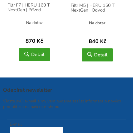
Filtr F7 | HERU 160 T
Filtr M5 | HERU 160 T
NextGen | Přívod
NextGen | Odvod
Na dotaz
Na dotaz
870 Kč
840 Kč
Detail
Detail
Odebírat newsletter
Vložte svůj e-mail a my vám budeme zasílat informace o nových
produktech na našem e-shopu.
E-mail