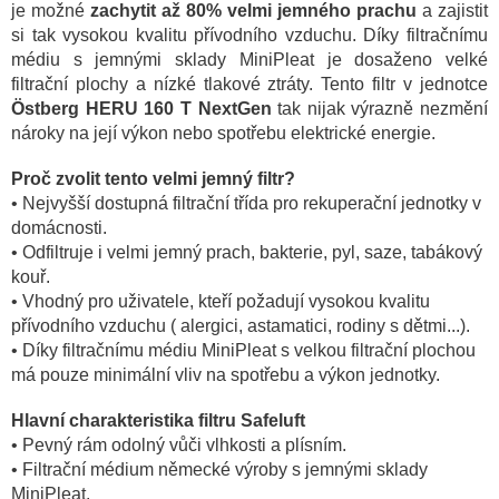
je možné
zachytit až 80% velmi jemného prachu
a zajistit
si tak vysokou kvalitu přívodního vzduchu.
Díky filtračnímu
médiu s jemnými sklady MiniPleat je dosaženo velké
filtrační plochy a nízké tlakové ztráty. Tento filtr v jednotce
Östberg HERU 160 T NextGen
tak nijak výrazně nezmění
nároky na její výkon nebo spotřebu elektrické energie.
Proč zvolit tento velmi jemný filtr?
• Nejvyšší dostupná filtrační třída pro rekuperační jednotky v
domácnosti.
• Odfiltruje i velmi jemný prach, bakterie, pyl, saze, tabákový
kouř.
• Vhodný pro uživatele, kteří požadují vysokou kvalitu
přívodního vzduchu ( alergici, astamatici, rodiny s dětmi...).
• Díky filtračnímu médiu MiniPleat s velkou filtrační plochou
má pouze minimální vliv na spotřebu a výkon jednotky.
Hlavní charakteristika filtru Safeluft
• Pevný rám odolný vůči vlhkosti a plísním.
• Filtrační médium německé výroby s jemnými sklady
MiniPleat.