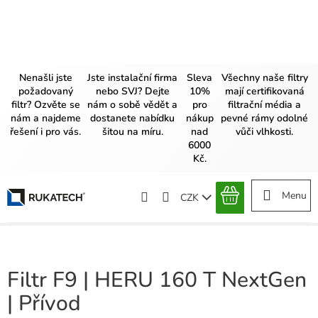
Přejít
na
obsah
Nenašli jste
Jste instalační firma
Sleva
Všechny naše filtry
požadovaný
nebo SVJ? Dejte
10%
mají certifikovaná
filtr? Ozvěte se
nám o sobě vědět a
pro
filtrační média a
nám a najdeme
dostanete nabídku
nákup
pevné rámy odolné
řešení i pro vás.
šitou na míru.
nad
vůči vlhkosti.
6000
Kč.
CZK
NÁKUPNÍ
KOŠÍK
Filtr F9 | HERU 160 T NextGen
| Přívod