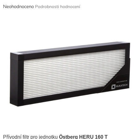
Průměrné
Neohodnoceno
Podrobnosti hodnocení
hodnocení
produktu
je
0,0
z
5
hvězdiček.
Přívodní filtr pro jednotku
Östberg HERU 160 T