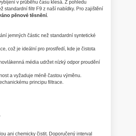
u vybíjení v průběhu času klesá. Z pohledu
ž standardní filtr F9 z naší nabídky. Pro zajištění
váno pěnové těsnění
.
vání jemných částic než standardní syntetické
e, což je ideální pro prostředí, kde je čistota
 nanovlákenná média udržet nízký odpor proudění
ivotnost a vyžaduje méně častou výměnu.
mechanickému principu filtrace.
.
dou ani chemicky čistit. Doporučený interval