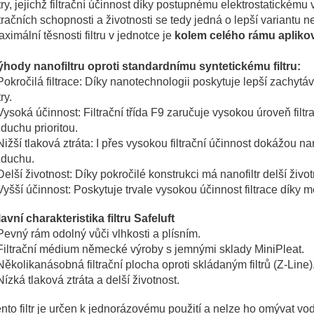
ltry, jejichž filtrační účinnost díky postupnému elektrostatickém
ltračních schopnosti a životnosti se tedy jedná o lepší variantu ne
ximální těsnosti filtru v jednotce je
kolem celého rámu apliko
ýhody nanofiltru oproti standardnímu syntetickému filtru:
Pokročilá filtrace: Díky nanotechnologii poskytuje lepší zachytá
try.
Vysoká účinnost: Filtrační třída F9 zaručuje vysokou úroveň filtrac
duchu prioritou.
Nižší tlaková ztráta: I přes vysokou filtrační účinnost dokážou
zduchu.
Delší životnost: Díky pokročilé konstrukci má nanofiltr delší ž
Vyšší účinnost: Poskytuje trvale vysokou účinnost filtrace díky 
avní charakteristika filtru Safeluft
Pevný rám odolný vůči vlhkosti a plísním.
Filtrační médium německé výroby s jemnými sklady MiniPleat.
Několikanásobná filtrační plocha oproti skládaným filtrů (Z-Line)
Nízká tlaková ztráta a delší životnost.
nto filtr je určen k jednorázovému použití a nelze ho omývat vo