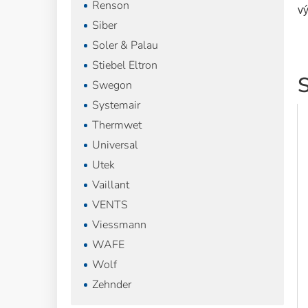
Renson
vý
Siber
Soler & Palau
Stiebel Eltron
S
Swegon
Systemair
Thermwet
Universal
Utek
Vaillant
VENTS
Viessmann
WAFE
Wolf
Zehnder