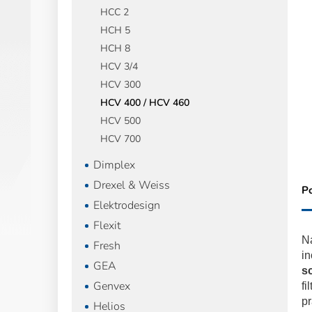
HCC 2
HCH 5
HCH 8
HCV 3/4
HCV 300
HCV 400 / HCV 460
HCV 500
HCV 700
Dimplex
Drexel & Weiss
P
Elektrodesign
Flexit
Na
Fresh
in
GEA
s
Genvex
fi
pr
Helios