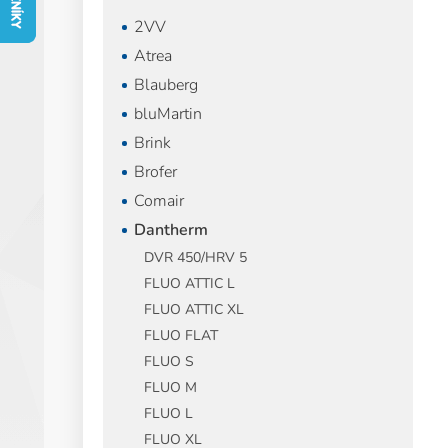
n
2VV
n
í
Atrea
p
Blauberg
a
bluMartin
n
e
Brink
l
Brofer
Comair
Dantherm
DVR 450/HRV 5
FLUO ATTIC L
FLUO ATTIC XL
FLUO FLAT
FLUO S
FLUO M
FLUO L
FLUO XL