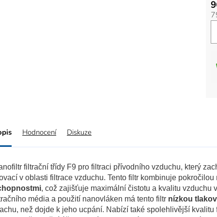
9
7
opis
Hodnocení
Diskuze
nofiltr filtrační třídy F9 pro filtraci přívodního vzduchu, který 
ovací v oblasti filtrace vzduchu. Tento filtr kombinuje pokročilou
chopnostmi
, což zajišťuje maximální čistotu a kvalitu vzduchu
ltračního média a použití nanovláken má tento filtr
nízkou tlakov
achu, než dojde k jeho ucpání. Nabízí také spolehlivější kvalitu