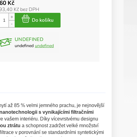
60 Kč
93,40 Kč bez DPH
UNDEFINED
undefined
undefined
zachytí až 85 % velmi jemného prachu, je nejnovější
nanotechnologii s vynikajícími filtračními
 ve vašem interiéru. Díky vícevrstvému designu
ou ztrátu
a schopnost zadržet velké množství
 filtrace v porovnání se standardními syntetickými