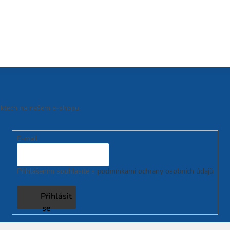
uktech na našem e-shopu.
E-mail
Přihlášením souhlasíte s
podmínkami ochrany osobních údajů
Přihlásit
se