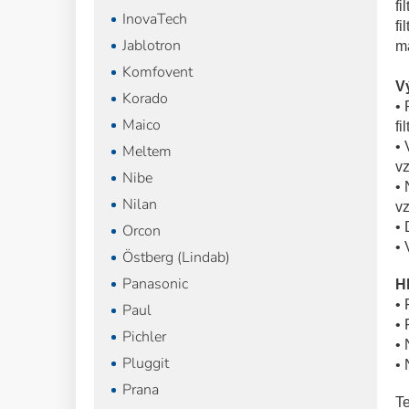
fi
InovaTech
fi
Jablotron
ma
Komfovent
V
Korado
• 
Maico
fil
• 
Meltem
vz
Nibe
• 
Nilan
v
• 
Orcon
• 
Östberg (Lindab)
Panasonic
Hl
• 
Paul
• 
Pichler
• 
Pluggit
• 
Prana
Te