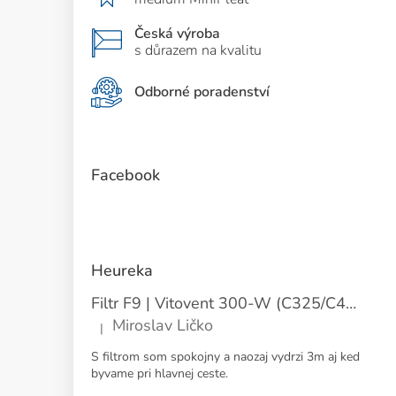
Česká výroba
s důrazem na kvalitu
Odborné poradenství
Facebook
Heureka
Filtr F9 | Vitovent 300-W (C325/C400) | Přívod
Miroslav Ličko
|
Hodnocení produktu je 5 z 5 hvězdiček.
S filtrom som spokojny a naozaj vydrzi 3m aj ked
byvame pri hlavnej ceste.