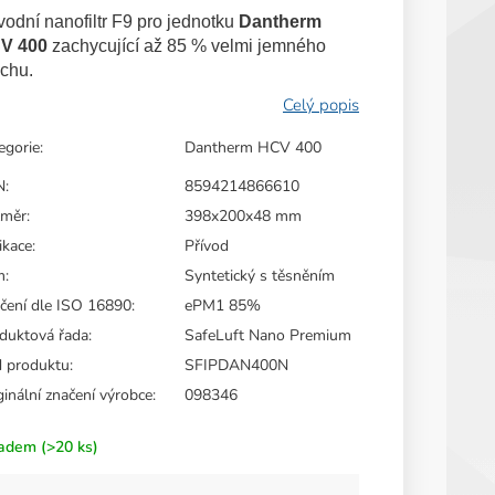
duktu
vodní nanofiltr F9 pro jednotku
Dantherm
V 400
zachycující až 85 % velmi jemného
chu.
zdiček.
egorie
:
Dantherm HCV 400
N
:
8594214866610
změr
:
398x200x48 mm
ikace
:
Přívod
m
:
Syntetický s těsněním
čení dle ISO 16890
:
ePM1 85%
duktová řada
:
SafeLuft Nano Premium
 produktu
:
SFIPDAN400N
ginální značení výrobce
:
098346
ladem
(>20 ks)