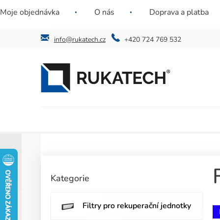
Přejít
Nenašli jste požadovaný filtr? Ozvěte se nám a
Jste instal
Moje objednávka
O nás
Doprava a platba
na
najdeme řešení i pro vás.
obsah
info@rukatech.cz
+420 724 769 532
P
o
Přeskočit
Kategorie
kategorie
s
t
r
Filtry pro rekuperační jednotky
a