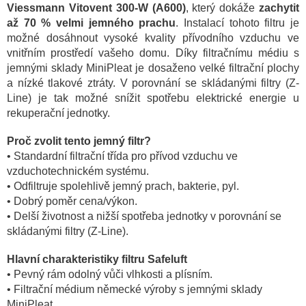
Viessmann Vitovent 300-W (A600)
, který dokáže
zachytit
až 70 % velmi jemného prachu
. Instalací tohoto filtru je
možné dosáhnout vysoké kvality přívodního vzduchu ve
vnitřním prostředí vašeho domu. Díky filtračnímu médiu s
jemnými sklady MiniPleat je dosaženo velké filtrační plochy
a nízké tlakové ztráty. V porovnání se skládanými filtry (Z-
Line) je tak možné snížit spotřebu elektrické energie u
rekuperační jednotky.
Proč zvolit tento jemný filtr?
• Standardní filtrační třída pro přívod vzduchu ve
vzduchotechnickém systému.
• Odfiltruje spolehlivě jemný prach, bakterie, pyl.
• Dobrý poměr cena/výkon.
• Delší životnost a nižší spotřeba jednotky v porovnání se
skládanými filtry (Z-Line).
Hlavní charakteristiky filtru Safeluft
• Pevný rám odolný vůči vlhkosti a plísním.
• Filtrační médium německé výroby s jemnými sklady
MiniPleat.