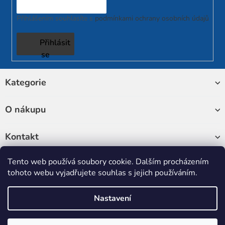
Přihlášením souhlasíte s
podmínkami ochrany osobních údajů
Přihlásit
se
Z
Kategorie
á
p
a
O nákupu
t
í
Kontakt
Tento web používá soubory cookie. Dalším procházením
Sledujte nás
tohoto webu vyjadřujete souhlas s jejich používáním.
Nastavení
Copyright 2026
RUKATECH
. Všechna práva vyhrazena.
Upravit
nastavení cookies