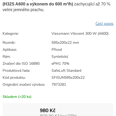
(H32S A600 a výkonem do 600 m³/h)
zachycující až 70 %
velmi jemného prachu.
Kategorie
:
Viessmann Vitovent 300-W (A600)
Rozměr
:
595x200x22 mm
Aplikace
:
Přívod
Rám
:
Syntetický
Značení dle ISO 16890
:
ePM1 70%
Produktová řada
:
SafeLuft Standard
Kód produktu
:
SFISUN595x200x22
Originální značení výrobce
:
7973281
Skladem
(>20 ks)
980 Kč