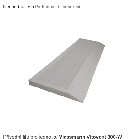
Průměrné
Neohodnoceno
Podrobnosti hodnocení
hodnocení
produktu
je
0,0
z
5
hvězdiček.
Přívodní filtr pro jednotku
Viessmann Vitovent 300-W