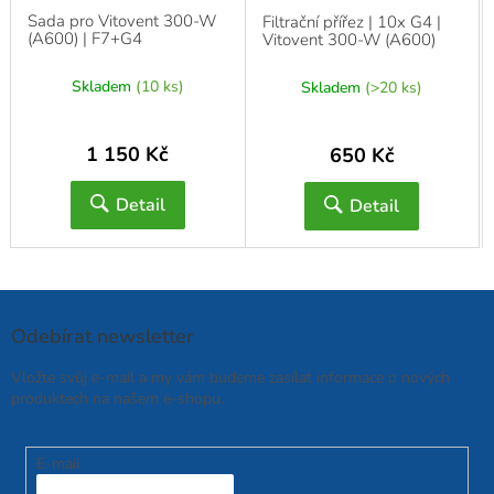
Sada pro Vitovent 300-W
Filtrační přířez | 10x G4 |
(A600) | F7+G4
Vitovent 300-W (A600)
Skladem
(10 ks)
Skladem
(>20 ks)
1 150 Kč
650 Kč
Detail
Detail
Odebírat newsletter
Vložte svůj e-mail a my vám budeme zasílat informace o nových
produktech na našem e-shopu.
E-mail