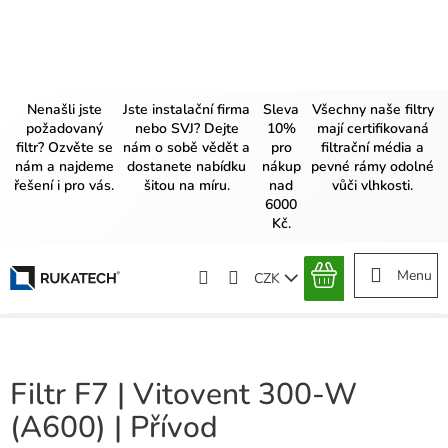
Přejít
na
obsah
Nenašli jste
Jste instalační firma
Sleva
Všechny naše filtry
požadovaný
nebo SVJ? Dejte
10%
mají certifikovaná
filtr? Ozvěte se
nám o sobě vědět a
pro
filtrační média a
nám a najdeme
dostanete nabídku
nákup
pevné rámy odolné
řešení i pro vás.
šitou na míru.
nad
vůči vlhkosti.
6000
Kč.
CZK
NÁKUPNÍ
KOŠÍK
Filtr F7 | Vitovent 300-W
(A600) | Přívod