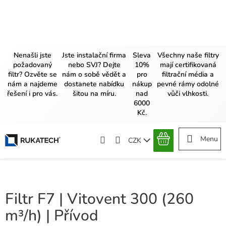
Přejít
na
obsah
Nenašli jste
Jste instalační firma
Sleva
Všechny naše filtry
požadovaný
nebo SVJ? Dejte
10%
mají certifikovaná
filtr? Ozvěte se
nám o sobě vědět a
pro
filtrační média a
nám a najdeme
dostanete nabídku
nákup
pevné rámy odolné
řešení i pro vás.
šitou na míru.
nad
vůči vlhkosti.
6000
Kč.
CZK
NÁKUPNÍ
KOŠÍK
Filtr F7 | Vitovent 300 (260
m³/h) | Přívod