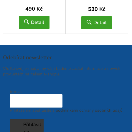
490 Kč
530 Kč
Detail
Detail
Odebírat newsletter
Vložte svůj e-mail a my vám budeme zasílat informace o nových
produktech na našem e-shopu.
E-mail
Přihlášením souhlasíte s
podmínkami ochrany osobních údajů
Přihlásit
se