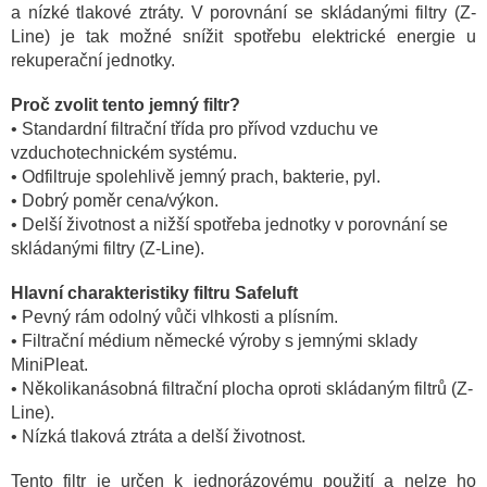
a nízké tlakové ztráty. V porovnání se skládanými filtry (Z-
Line) je tak možné snížit spotřebu elektrické energie u
rekuperační jednotky.
Proč zvolit tento jemný filtr?
• Standardní filtrační třída pro přívod vzduchu ve
vzduchotechnickém systému.
• Odfiltruje spolehlivě jemný prach, bakterie, pyl.
• Dobrý poměr cena/výkon.
• Delší životnost a nižší spotřeba jednotky v porovnání se
skládanými filtry (Z-Line).
Hlavní charakteristiky filtru Safeluft
• Pevný rám odolný vůči vlhkosti a plísním.
• Filtrační médium německé výroby s jemnými sklady
MiniPleat.
• Několikanásobná filtrační plocha oproti skládaným filtrů (Z-
Line).
• Nízká tlaková ztráta a delší životnost.
Tento filtr je určen k jednorázovému použití a nelze ho