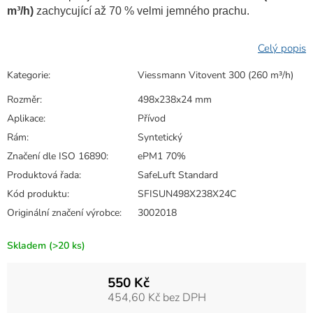
m³/h)
zachycující až 70 % velmi jemného prachu.
Kategorie
:
Viessmann Vitovent 300 (260 m³/h)
Rozměr
:
498x238x24 mm
Aplikace
:
Přívod
Rám
:
Syntetický
Značení dle ISO 16890
:
ePM1 70%
Produktová řada
:
SafeLuft Standard
Kód produktu
:
SFISUN498X238X24C
Originální značení výrobce
:
3002018
Skladem
(>20 ks)
550 Kč
454,60 Kč bez DPH