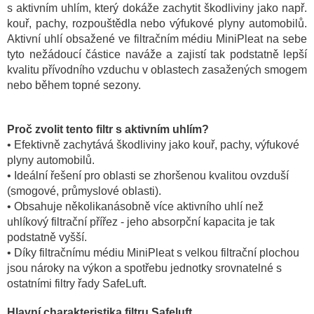
s aktivním uhlím, který dokáže zachytit škodliviny jako např.
kouř, pachy, rozpouštědla nebo výfukové plyny automobilů.
Aktivní uhlí obsažené ve filtračním médiu MiniPleat na sebe
tyto nežádoucí částice naváže a zajistí tak podstatně lepší
kvalitu přívodního vzduchu v oblastech zasažených smogem
nebo během topné sezony.
Proč zvolit tento filtr s aktivním uhlím?
• Efektivně zachytává škodliviny jako kouř, pachy, výfukové
plyny automobilů.
• Ideální řešení pro oblasti se zhoršenou kvalitou ovzduší
(smogové, průmyslové oblasti).
• Obsahuje několikanásobně více aktivního uhlí než
uhlíkový filtrační přířez - jeho absorpční kapacita je tak
podstatně vyšší.
• Díky filtračnímu médiu MiniPleat s velkou filtrační plochou
jsou nároky na výkon a spotřebu jednotky srovnatelné s
ostatními filtry řady SafeLuft.
Hlavní charakteristika filtru Safeluft