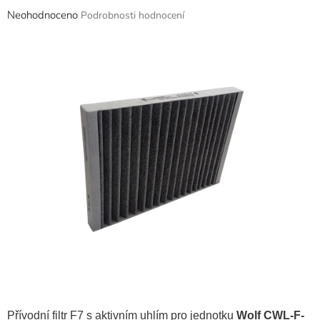
Průměrné
Neohodnoceno
Podrobnosti hodnocení
hodnocení
produktu
je
0,0
z
5
hvězdiček.
Přívodní filtr F7 s aktivním uhlím pro jednotku
Wolf CWL-F-