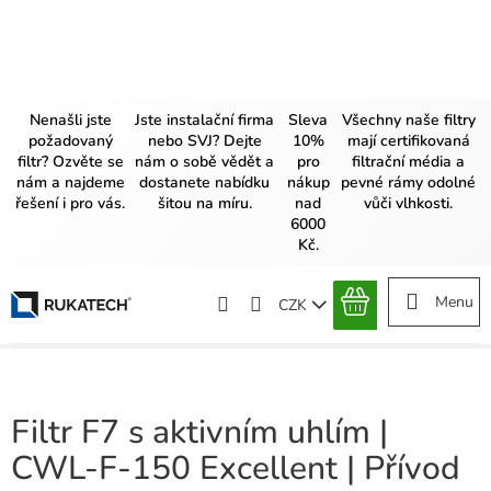
Přejít
na
obsah
Nenašli jste
Jste instalační firma
Sleva
Všechny naše filtry
požadovaný
nebo SVJ? Dejte
10%
mají certifikovaná
filtr? Ozvěte se
nám o sobě vědět a
pro
filtrační média a
nám a najdeme
dostanete nabídku
nákup
pevné rámy odolné
řešení i pro vás.
šitou na míru.
nad
vůči vlhkosti.
6000
Kč.
CZK
NÁKUPNÍ
KOŠÍK
Filtr F7 s aktivním uhlím |
CWL-F-150 Excellent | Přívod