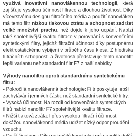
využívá inovativní nanovlákennou technologii
, která
zajišťuje vysokou účinnost filtrace a dlouhou životnost. Díky
vícevrstvému designu filtračního média a použití nanovláken
má tento filtr
nízkou tlakovou ztrátu a schopnost zadržet
velké množství prachu
, než dojde k jeho ucpání. Nabízí
také spolehlivější kvalitu filtrace v porovnání s konvenčními
syntetickými filtry, jejichž filtrační účinnost díky postupnému
elektrostatickému vybíjení v průběhu času klesá. Z hlediska
filtračních schopnosti a životnosti představuje tento nanofiltr
lepší variantu než standardní filtr F7 z naší nabídky.
Výhody nanofiltru oproti standardnímu syntetickému
filtru:
• Pokročilá nanovlákenná technologie: Filtr poskytuje lepší
zachytávání jemných částic než standardní syntetické filtry.
• Vysoká účinnost: Na rozdíl od konvenčních syntetických
filtrů nabízí nanofiltr F7
spolehlivější kvalitu filtrace.
• Nižší tlaková ztráta: I přes vysokou filtrační účinnost
dokážou nanovlákenná média udržet nízký odpor proudění
vzduchu.
• Delší životnost: Díky pokročilé konstrukci má nanofiltr delší