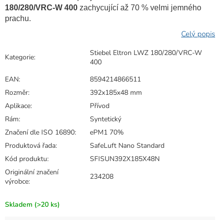
180/280/VRC-W 400
zachycující až 70 % velmi jemného
prachu.
Stiebel Eltron LWZ 180/280/VRC-W
Kategorie
:
400
EAN
:
8594214866511
Rozměr
:
392x185x48 mm
Aplikace
:
Přívod
Rám
:
Syntetický
Značení dle ISO 16890
:
ePM1 70%
Produktová řada
:
SafeLuft Nano Standard
Kód produktu
:
SFISUN392X185X48N
Originální značení
234208
výrobce
:
Skladem
(>20 ks)