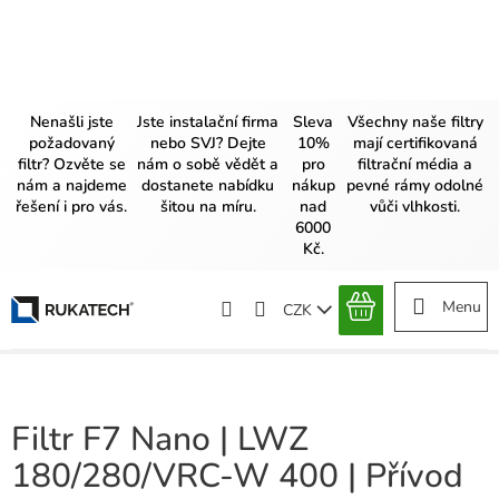
Přejít
na
obsah
Nenašli jste
Jste instalační firma
Sleva
Všechny naše filtry
požadovaný
nebo SVJ? Dejte
10%
mají certifikovaná
filtr? Ozvěte se
nám o sobě vědět a
pro
filtrační média a
nám a najdeme
dostanete nabídku
nákup
pevné rámy odolné
řešení i pro vás.
šitou na míru.
nad
vůči vlhkosti.
6000
Kč.
CZK
NÁKUPNÍ
KOŠÍK
Filtr F7 Nano | LWZ
180/280/VRC-W 400 | Přívod