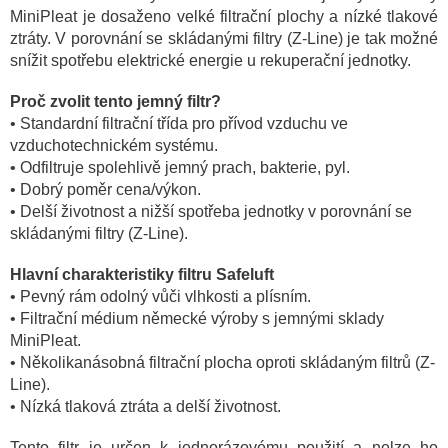
MiniPleat je dosaženo velké filtrační plochy a nízké tlakové
ztráty. V porovnání se skládanými filtry (Z-Line) je tak možné
snížit spotřebu elektrické energie u rekuperační jednotky.
Proč zvolit tento jemný filtr?
• Standardní filtrační třída pro přívod vzduchu ve
vzduchotechnickém systému.
• Odfiltruje spolehlivě jemný prach, bakterie, pyl.
• Dobrý poměr cena/výkon.
• Delší životnost a nižší spotřeba jednotky v porovnání se
skládanými filtry (Z-Line).
Hlavní charakteristiky filtru Safeluft
• Pevný rám odolný vůči vlhkosti a plísním.
• Filtrační médium německé výroby s jemnými sklady
MiniPleat.
• Několikanásobná filtrační plocha oproti skládaným filtrů (Z-
Line).
• Nízká tlaková ztráta a delší životnost.
Tento filtr je určen k jednorázovému použití a nelze ho