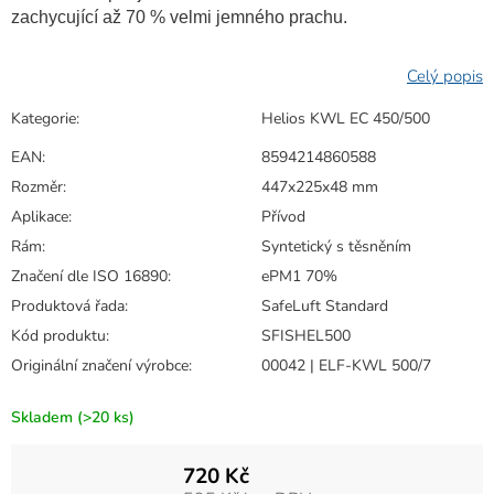
zachycující až 70 % velmi jemného prachu.
Kategorie
:
Helios KWL EC 450/500
EAN
:
8594214860588
Rozměr
:
447x225x48 mm
Aplikace
:
Přívod
Rám
:
Syntetický s těsněním
Značení dle ISO 16890
:
ePM1 70%
Produktová řada
:
SafeLuft Standard
Kód produktu
:
SFISHEL500
Originální značení výrobce
:
00042 | ELF-KWL 500/7
Skladem
(>20 ks)
720 Kč