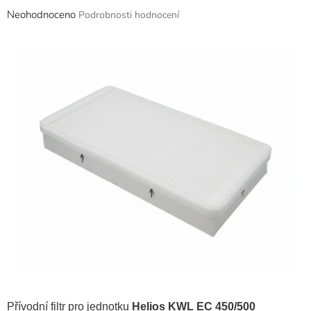
Průměrné
Neohodnoceno
Podrobnosti hodnocení
hodnocení
produktu
je
0,0
z
5
hvězdiček.
Přívodní filtr pro jednotku
Helios KWL EC 450/500