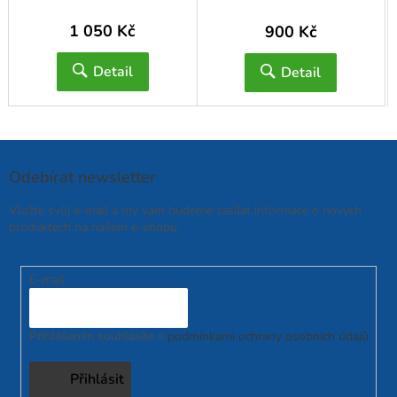
1 050 Kč
900 Kč
Detail
Detail
Odebírat newsletter
Vložte svůj e-mail a my vám budeme zasílat informace o nových
produktech na našem e-shopu.
E-mail
Přihlášením souhlasíte s
podmínkami ochrany osobních údajů
Přihlásit