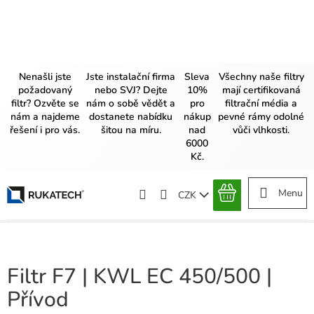
Přejít
na
obsah
Nenašli jste
Jste instalační firma
Sleva
Všechny naše filtry
požadovaný
nebo SVJ? Dejte
10%
mají certifikovaná
filtr? Ozvěte se
nám o sobě vědět a
pro
filtrační média a
nám a najdeme
dostanete nabídku
nákup
pevné rámy odolné
řešení i pro vás.
šitou na míru.
nad
vůči vlhkosti.
6000
Kč.
CZK
NÁKUPNÍ
KOŠÍK
Filtr F7 | KWL EC 450/500 |
Přívod