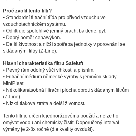
Proč zvolit tento filtr?
• Standardní filtrační třída pro přívod vzduchu ve
vzduchotechnickém systému.
• Odfiltruje spolehlivě jemný prach, bakterie, pyl.
• Dobrý poměr cena/výkon.
• Delší životnost a nižší spotřeba jednotky v porovnání se
skládanými filtry (Z-Line).
Hlavní charakteristika filtru Safeluft
• Pevný rám odolný vůči vlhkosti a plísním.
• Filtrační médium německé výroby s jemnými sklady
MiniPleat.
• Několikanásobná filtrační plocha oproti skládaným filtrům
(Z-Line).
• Nízká tlaková ztráta a delší životnost.
Tento filtr je určen k jednorázovému použití a nelze ho
omývat vodou ani chemicky čistit. Doporučený interval
výměny je 2-3x ročně (dle kvality ovzduší).