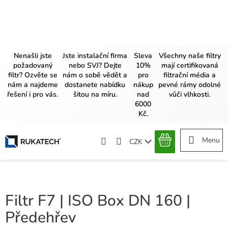
Přejít
na
obsah
Nenašli jste
Jste instalační firma
Sleva
Všechny naše filtry
požadovaný
nebo SVJ? Dejte
10%
mají certifikovaná
filtr? Ozvěte se
nám o sobě vědět a
pro
filtrační média a
nám a najdeme
dostanete nabídku
nákup
pevné rámy odolné
řešení i pro vás.
šitou na míru.
nad
vůči vlhkosti.
6000
Kč.
CZK
NÁKUPNÍ
KOŠÍK
Filtr F7 | ISO Box DN 160 |
Předehřev