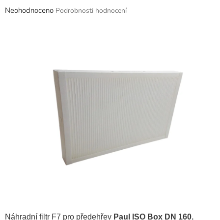
Průměrné
Neohodnoceno
Podrobnosti hodnocení
hodnocení
produktu
je
0,0
z
5
hvězdiček.
Náhradní filtr F7 pro předehřev
Paul ISO Box DN 160.