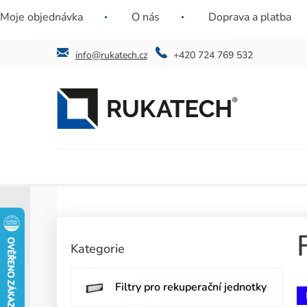
Přejít
Nenašli jste požadovaný filtr? Ozvěte se nám a
Jste instal
Moje objednávka
O nás
Doprava a platba
na
najdeme řešení i pro vás.
obsah
info@rukatech.cz
+420 724 769 532
P
o
Přeskočit
Kategorie
kategorie
s
t
r
Filtry pro rekuperační jednotky
a