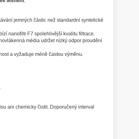
vé těsnění
.
távání jemných částic než standardní syntetické
bízí nanofiltr F7
spolehlivější kvalitu filtrace.
 nanovlákenná média udržet nízký odpor proudění
ivotnost a vyžaduje méně častou výměnu.
.
dou ani chemicky čistit. Doporučený interval