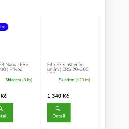
ltr
 F9 Nano | ERS
Filtr F7 s aktivním
00 | Přívod
uhlím | ERS 20-300
| Přívod
Skladem
(3 ks)
Skladem
(>20 ks)
 Kč
1 340 Kč
tail
Detail