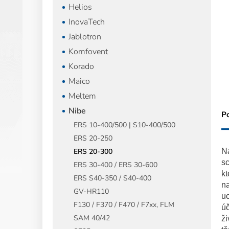
Helios
InovaTech
Jablotron
Komfovent
Korado
Maico
Meltem
Nibe
P
ERS 10-400/500 | S10-400/500
ERS 20-250
ERS 20-300
Na
s
ERS 30-400 / ERS 30-600
kt
ERS S40-350 / S40-400
na
GV-HR110
uc
F130 / F370 / F470 / F7xx, FLM
úč
SAM 40/42
ži