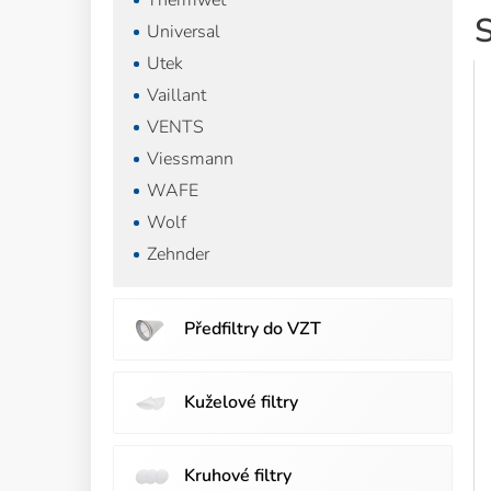
Thermwet
S
Universal
Utek
Vaillant
VENTS
Viessmann
WAFE
Wolf
Zehnder
Předfiltry do VZT
Kuželové filtry
Kruhové filtry