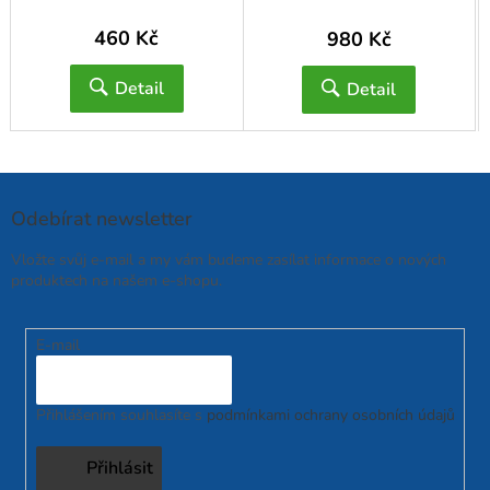
460 Kč
980 Kč
Detail
Detail
Odebírat newsletter
Vložte svůj e-mail a my vám budeme zasílat informace o nových
produktech na našem e-shopu.
E-mail
Přihlášením souhlasíte s
podmínkami ochrany osobních údajů
Přihlásit