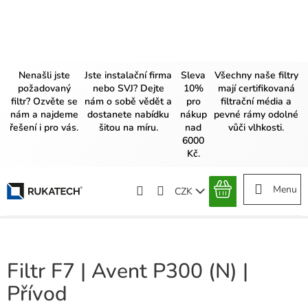
Přejít
na
obsah
Nenašli jste
Jste instalační firma
Sleva
Všechny naše filtry
požadovaný
nebo SVJ? Dejte
10%
mají certifikovaná
filtr? Ozvěte se
nám o sobě vědět a
pro
filtrační média a
nám a najdeme
dostanete nabídku
nákup
pevné rámy odolné
řešení i pro vás.
šitou na míru.
nad
vůči vlhkosti.
6000
Kč.
CZK
NÁKUPNÍ
KOŠÍK
Filtr F7 | Avent P300 (N) |
Přívod