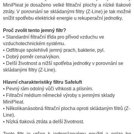
MiniPleat je dosaženo velké filtrační plochy a nízké tlakové
ztráty. V porovnání se skládanými filtry (Z-Line) je tak možné
snížit spotřebu elektrické energie u rekuperační jednotky.
Proč zvolit tento jemný filtr?
• Standardní filtrační třída pro přívod vzduchu ve
vzduchotechnickém systému.
• Odfiltruje spolehlivě jemný prach, bakterie, pyl.
• Dobrý poměr cena/výkon.
• Delší životnost a nižší spotřeba jednotky v porovnání se
skládanými filtry (Z-Line).
Hlavní charakteristiky filtru Safeluft
• Pevný rám odolný vůči vlhkosti a plísním.
• Filtrační médium německé výroby s jemnými sklady
MiniPleat.
• Několikanásobná filtrační plocha oproti skládaným filtrů (Z-
Line).
• Nízká tlaková ztráta a delší životnost.
Tento filtr je určen k jednorázovému použití a nelze ho