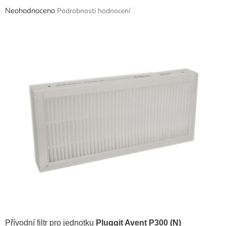
Průměrné
Neohodnoceno
Podrobnosti hodnocení
hodnocení
produktu
je
0,0
z
5
hvězdiček.
Přívodní filtr pro jednotku
Pluggit Avent P300 (N)