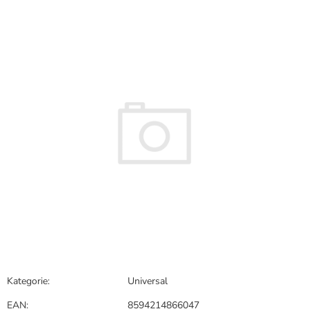
hodnocení
produktu
je
0,0
z
5
hvězdiček.
Kategorie
:
Universal
EAN
:
8594214866047