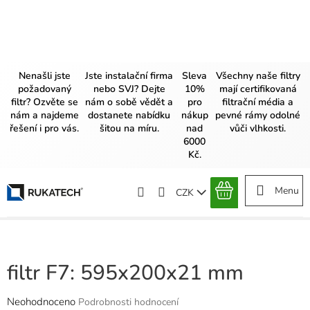
Přejít
na
obsah
Nenašli jste
Jste instalační firma
Sleva
Všechny naše filtry
požadovaný
nebo SVJ? Dejte
10%
mají certifikovaná
filtr? Ozvěte se
nám o sobě vědět a
pro
filtrační média a
nám a najdeme
dostanete nabídku
nákup
pevné rámy odolné
řešení i pro vás.
šitou na míru.
nad
vůči vlhkosti.
6000
Kč.
CZK
NÁKUPNÍ
KOŠÍK
filtr F7: 595x200x21 mm
Průměrné
Neohodnoceno
Podrobnosti hodnocení