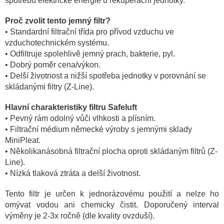
spotřebu elektrické energie u rekuperační jednotky.
Proč zvolit tento jemný filtr?
• Standardní filtrační třída pro přívod vzduchu ve
vzduchotechnickém systému.
• Odfiltruje spolehlivě jemný prach, bakterie, pyl.
• Dobrý poměr cena/výkon.
• Delší životnost a nižší spotřeba jednotky v porovnání se
skládanými filtry (Z-Line).
Hlavní charakteristiky filtru Safeluft
• Pevný rám odolný vůči vlhkosti a plísním.
• Filtrační médium německé výroby s jemnými sklady
MiniPleat.
• Několikanásobná filtrační plocha oproti skládaným filtrů (Z-
Line).
• Nízká tlaková ztráta a delší životnost.
Tento filtr je určen k jednorázovému použití a nelze ho
omývat vodou ani chemicky čistit. Doporučený interval
výměny je 2-3x ročně (dle kvality ovzduší).