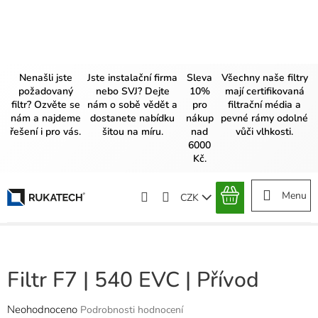
Přejít
na
obsah
Nenašli jste
Jste instalační firma
Sleva
Všechny naše filtry
požadovaný
nebo SVJ? Dejte
10%
mají certifikovaná
filtr? Ozvěte se
nám o sobě vědět a
pro
filtrační média a
nám a najdeme
dostanete nabídku
nákup
pevné rámy odolné
řešení i pro vás.
šitou na míru.
nad
vůči vlhkosti.
6000
Kč.
CZK
NÁKUPNÍ
KOŠÍK
Filtr F7 | 540 EVC | Přívod
Průměrné
Neohodnoceno
Podrobnosti hodnocení