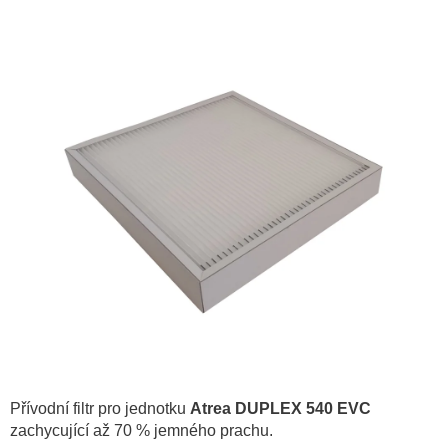
hodnocení
produktu
je
0,0
z
5
hvězdiček.
Přívodní filtr pro jednotku
Atrea DUPLEX 540 EVC
zachycující až 70 % jemného prachu.