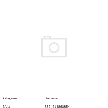
hodnocení
produktu
je
0,0
z
5
hvězdiček.
Kategorie
:
Universal
EAN
:
8594214860854