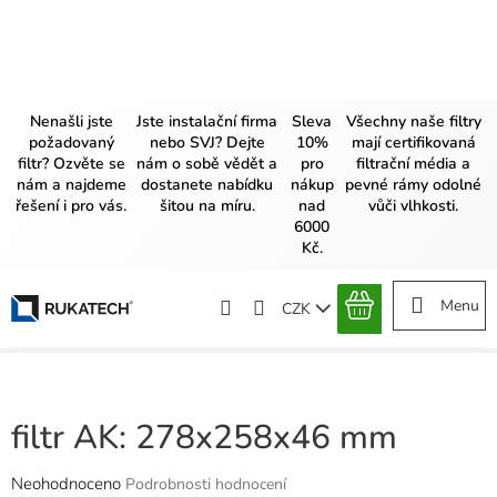
Přejít
na
obsah
Nenašli jste
Jste instalační firma
Sleva
Všechny naše filtry
požadovaný
nebo SVJ? Dejte
10%
mají certifikovaná
filtr? Ozvěte se
nám o sobě vědět a
pro
filtrační média a
nám a najdeme
dostanete nabídku
nákup
pevné rámy odolné
řešení i pro vás.
šitou na míru.
nad
vůči vlhkosti.
6000
Kč.
CZK
NÁKUPNÍ
KOŠÍK
filtr AK: 278x258x46 mm
Průměrné
Neohodnoceno
Podrobnosti hodnocení